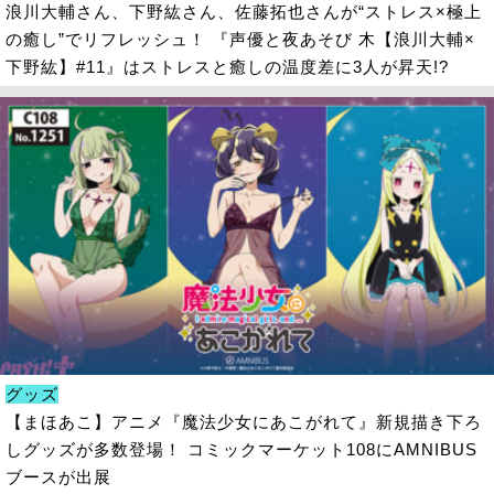
浪川大輔さん、下野紘さん、佐藤拓也さんが“ストレス×極上
の癒し”でリフレッシュ！ 『声優と夜あそび 木【浪川大輔×
下野紘】#11』はストレスと癒しの温度差に3人が昇天!?
グッズ
【まほあこ】アニメ『魔法少女にあこがれて』新規描き下ろ
しグッズが多数登場！ コミックマーケット108にAMNIBUS
ブースが出展