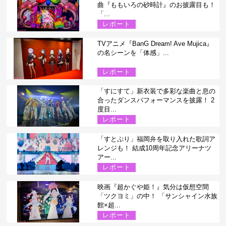
曲『ももいろの砂時計』のお披露目も！
「...
レポート
TVアニメ『BanG Dream! Ave Mujica』
の名シーンを「体感」...
レポート
「すにすて」新衣装で多彩な楽曲と息の
合ったダンスパフォーマンスを披露！ 2
度目...
レポート
「すとぷり」福岡弁を取り入れた歌詞ア
レンジも！ 結成10周年記念アリーナツ
アー...
レポート
映画『超かぐや姫！』気分は仮想空間
「ツクヨミ」の中！ 「サンシャイン水族
館×超...
レポート