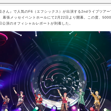
ん』で人気のF6（エフシックス）が出演する2ndライブツアー“FA
”が、幕張メッセイベントホールにて2月22日より開幕。この度、500
日公演のオフィシャルレポートが到着した。