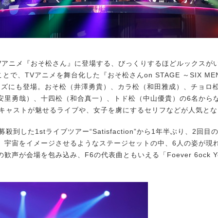
Vアニメ『おそ松さん』に登場する、びっくりするほどルックスが
ことで、TVアニメを舞台化した『おそ松さんon STAGE ～SIX MEN‘
ーズにも登場。おそ松（井澤勇貴）、カラ松（和田雅成）、チョロ
安里勇哉）、十四松（和合真一）、トド松（中山優貴）の6名から
上のキャストが魅せるライブや、女子を虜にするセリフなどが人気と
殺到した1stライブツアー“Satisfaction”から1年半ぶり、2回
。宇宙をイメージさせるようなステージセットの中、6人の姿が現
歓声が会場を包み込み、F6の代表曲ともいえる「Foever 6ock 