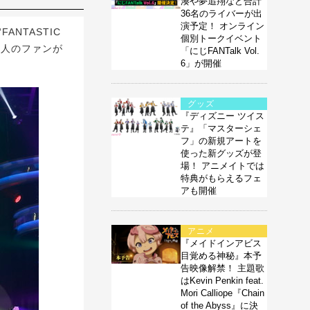
湊や夢追翔など合計
36名のライバーが出
演予定！ オンライン
NTASTIC
個別トークイベント
0人のファンが
「にじFANTalk Vol.
6」が開催
グッズ
『ディズニー ツイス
テ』「マスターシェ
フ」の新規アートを
使った新グッズが登
場！ アニメイトでは
特典がもらえるフェ
アも開催
アニメ
『メイドインアビス
目覚める神秘』本予
告映像解禁！ 主題歌
はKevin Penkin feat.
Mori Calliope『Chain
of the Abyss』に決