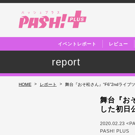
イベントレポート
レビュー
report
>
>
HOME
レポート
舞台『おそ松さん』“F6”2ndライ
舞台『おそ
した初日
2020.02.23 <P
PASH! PLUS