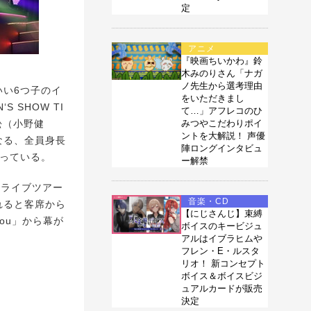
定
アニメ
『映画ちいかわ』鈴
木みのりさん「ナガ
ノ先生から選考理由
いい6つ子のイ
をいただきまし
S SHOW TI
て…」アフレコのひ
松（小野健
みつやこだわりポイ
ントを大解説！ 声優
なる、全員身長
陣ロングインタビュ
なっている。
ー解禁
目のライブツアー
音楽・CD
れると客席から
【にじさんじ】束縛
You」から幕が
ボイスのキービジュ
アルはイブラヒムや
フレン・E・ルスタ
リオ！ 新コンセプト
ボイス＆ボイスビジ
ュアルカードが販売
決定