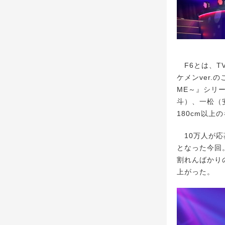
F6とは、T
ケメンver.の
ME～』シリ
斗）、一松（
180cm以
10万人が応募
となった今回
割れんばかりの
上がった。