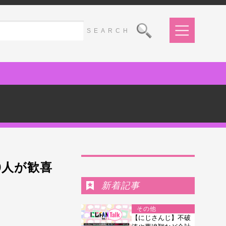
Ranking
0人が歓喜
新着記事
その他
【にじさんじ】不破