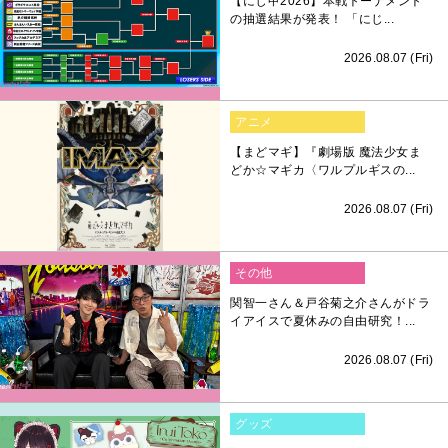
【にじ甲2026】本戦トーナメント
の抽選結果が発表！ 「にじ...
2026.08.07 (Fri)
アニメ
【まどマギ】『劇場版 魔法少女ま
どか☆マギカ〈ワルプルギスの...
2026.08.07 (Fri)
その他
関智一さん＆戸谷菊之介さんがドラ
イアイスで夏休みの自由研究！...
2026.08.07 (Fri)
グッズ