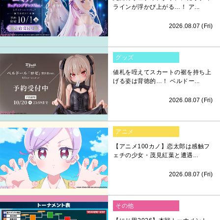
ラインが浮かび上がる…！ ア...
2026.08.07 (Fri)
グッズ
値札を咥えてスカートの裾を持ち上
げる姿は背徳的…！ ベルドー...
2026.08.07 (Fri)
アニメ
【アニメ100カノ】恋太郎は感触フ
ェチの少女・茂見紅葉と遭遇...
2026.08.07 (Fri)
その他