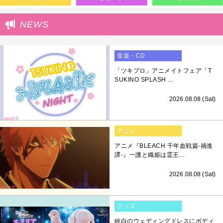
NEWS
音楽・CD
「ツキプロ」アニメイトフェア「T
SUKINO SPLASH ...
2026.08.08 (Sat)
アニメ
アニメ『BLEACH 千年血戦篇-禍進
譚-』一護と織姫は霊王...
2026.08.08 (Sat)
グッズ
純白のウェディングドレスにボディ