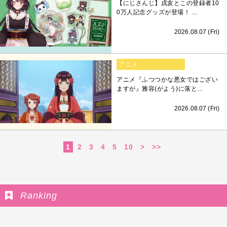
【にじさんじ】戌亥とこの登録者10
0万人記念グッズが登場！ ...
2026.08.07 (Fri)
アニメ
アニメ『ふつつかな悪女ではござい
ますが』雅容(がよう)に落と...
2026.08.07 (Fri)
1
2
3
4
5
10
>
>>
Ranking