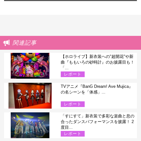
関連記事
【ホロライブ】新衣装への"超開花"や新
曲『ももいろの砂時計』のお披露目も！
「...
レポート
TVアニメ『BanG Dream! Ave Mujica』
の名シーンを「体感」...
レポート
「すにすて」新衣装で多彩な楽曲と息の
合ったダンスパフォーマンスを披露！ 2
度目...
レポート