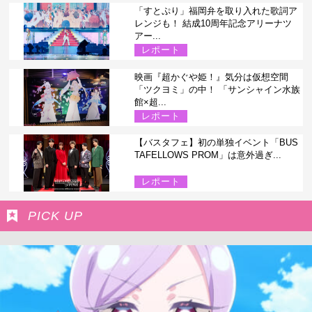
「すとぷり」福岡弁を取り入れた歌詞ア
レンジも！ 結成10周年記念アリーナツ
アー...
レポート
映画『超かぐや姫！』気分は仮想空間
「ツクヨミ」の中！ 「サンシャイン水族
館×超...
レポート
【バスタフェ】初の単独イベント「BUS
TAFELLOWS PROM」は意外過ぎ...
レポート
PICK UP