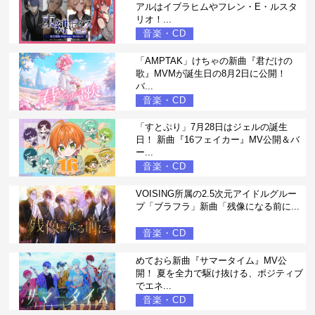
アルはイブラヒムやフレン・E・ルスタ
リオ！...
音楽・CD
「AMPTAK」けちゃの新曲『君だけの
歌』MVMが誕生日の8月2日に公開！
バ...
音楽・CD
「すとぷり」7月28日はジェルの誕生
日！ 新曲『16フェイカー』MV公開＆バ
ー...
音楽・CD
VOISING所属の2.5次元アイドルグルー
プ「ブラフラ」新曲「残像になる前に...
音楽・CD
めておら新曲『サマータイム』MV公
開！ 夏を全力で駆け抜ける、ポジティブ
でエネ...
音楽・CD