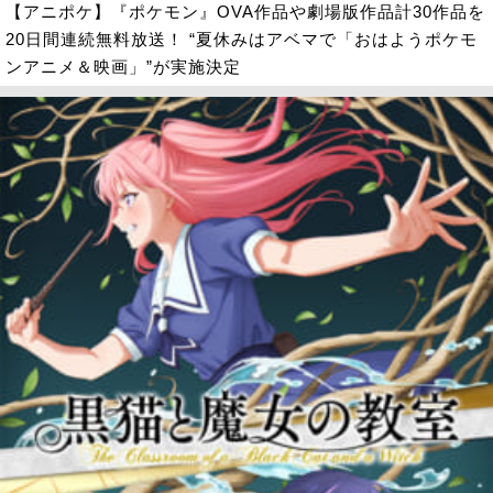
【アニポケ】『ポケモン』OVA作品や劇場版作品計30作品を
20日間連続無料放送！ “夏休みはアベマで「おはようポケモ
ンアニメ＆映画」”が実施決定