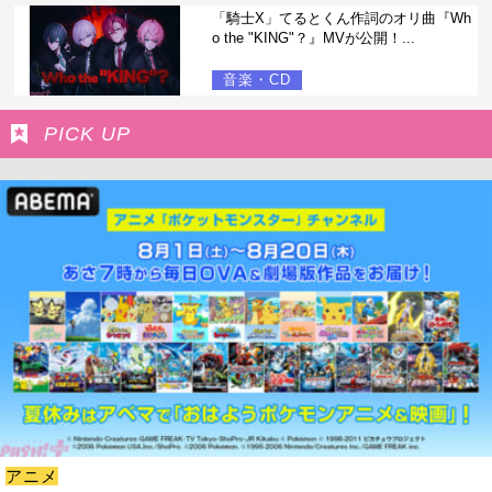
「騎士X」てるとくん作詞のオリ曲『Wh
o the "KING"？』MVが公開！...
音楽・CD
PICK UP
アニメ