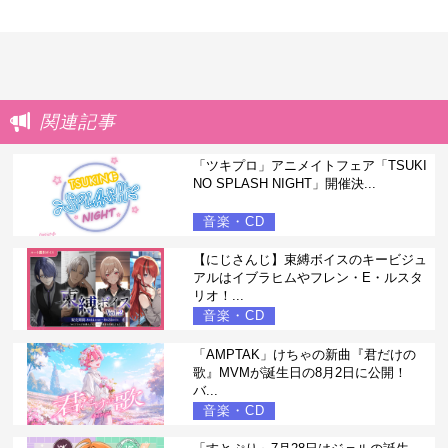
関連記事
「ツキプロ」アニメイトフェア「TSUKI
NO SPLASH NIGHT」開催決...
音楽・CD
【にじさんじ】束縛ボイスのキービジュ
アルはイブラヒムやフレン・E・ルスタ
リオ！...
音楽・CD
「AMPTAK」けちゃの新曲『君だけの
歌』MVMが誕生日の8月2日に公開！
バ...
音楽・CD