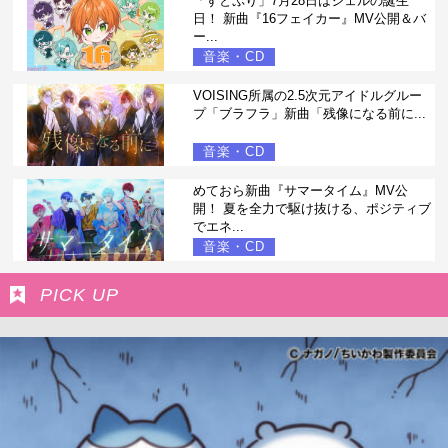
「すとぷり」7月28日はジェルの誕生
日！ 新曲『16フェイカー』MV公開＆バ
ー...
音楽・CD
VOISING所属の2.5次元アイドルグルー
プ「ブラフラ」新曲「残像になる前に...
音楽・CD
めておら新曲『サマータイム』MV公
開！ 夏を全力で駆け抜ける、ポジティブ
でエネ...
音楽・CD
PICK UP