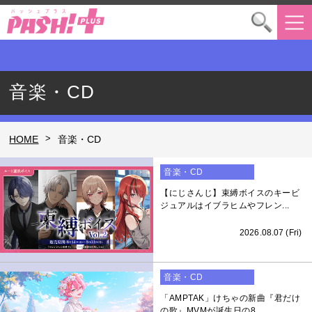
音楽・CD
>
HOME
音楽・CD
音楽・CD
【にじさんじ】束縛ボイスのキービ
ジュアルはイブラヒムやフレン...
2026.08.07 (Fri)
音楽・CD
「AMPTAK」けちゃの新曲『君だけ
の歌』MVMが誕生日の8...