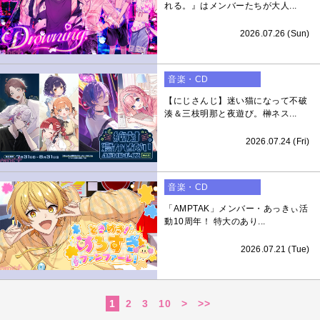
れる。』はメンバーたちが大人...
2026.07.26 (Sun)
音楽・CD
【にじさんじ】迷い猫になって不破
湊＆三枝明那と夜遊び。榊ネス...
2026.07.24 (Fri)
音楽・CD
「AMPTAK」メンバー・あっきぃ活
動10周年！ 特大のあり...
2026.07.21 (Tue)
1
2
3
10
>
>>