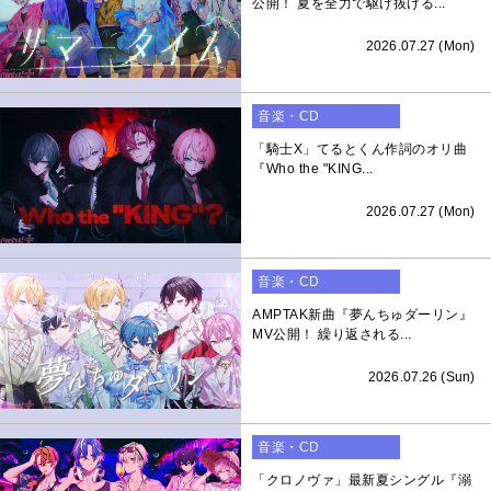
公開！ 夏を全力で駆け抜ける...
2026.07.27 (Mon)
音楽・CD
「騎士X」てるとくん作詞のオリ曲
『Who the "KING...
2026.07.27 (Mon)
音楽・CD
AMPTAK新曲『夢んちゅダーリン』
MV公開！ 繰り返される...
2026.07.26 (Sun)
音楽・CD
「クロノヴァ」最新夏シングル『溺