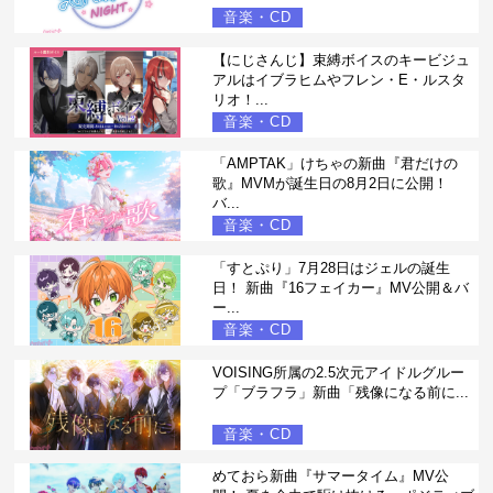
音楽・CD
【にじさんじ】束縛ボイスのキービジュ
アルはイブラヒムやフレン・E・ルスタ
リオ！...
音楽・CD
「AMPTAK」けちゃの新曲『君だけの
歌』MVMが誕生日の8月2日に公開！
バ...
音楽・CD
「すとぷり」7月28日はジェルの誕生
日！ 新曲『16フェイカー』MV公開＆バ
ー...
音楽・CD
VOISING所属の2.5次元アイドルグルー
プ「ブラフラ」新曲「残像になる前に...
音楽・CD
めておら新曲『サマータイム』MV公