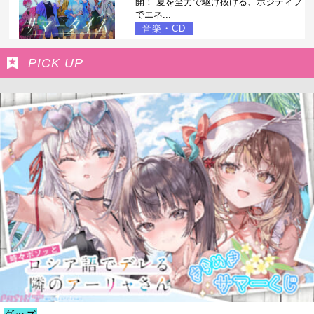
開！ 夏を全力で駆け抜ける、ポジティブ
でエネ...
音楽・CD
PICK UP