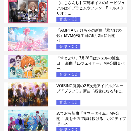
【にじさんじ】束縛ボイスのキービジュ
アルはイブラヒムやフレン・E・ルスタ
リオ！...
音楽・CD
「AMPTAK」けちゃの新曲『君だけの
歌』MVMが誕生日の8月2日に公開！
バ...
音楽・CD
「すとぷり」7月28日はジェルの誕生
日！ 新曲『16フェイカー』MV公開＆バ
ー...
音楽・CD
VOISING所属の2.5次元アイドルグルー
プ「ブラフラ」新曲「残像になる前に...
音楽・CD
めておら新曲『サマータイム』MV公
開！ 夏を全力で駆け抜ける、ポジティブ
でエネ...
音楽・CD