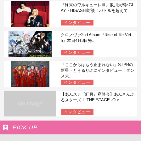
『終末のワルキューレⅢ』浪川大輔×GL
AY・HISASHI対談！バトルを超えて...
インタビュー
クロノヴァ2nd Album『Rise of Re:Virt
h』本日4月8日発...
インタビュー
「ここからはもう止まれない」STPRの
新星・とぅるりぷにインタビュー！ダン
ス未...
インタビュー
【あんステ『紅月』座談会】あんさんぶ
るスターズ！ THE STAGE -Our...
No Image
インタビュー
PICK UP