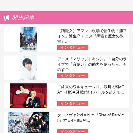
関連記事
【猫魔女】アフレコ現場で新生物「浦フ
ォン」誕生!? アニメ『黒猫と魔女の教
室』...
インタビュー
アニメ『マリッジトキシン』「自分のラ
イブで「音使い」の能力を使ったら、も
のすご...
インタビュー
『終末のワルキューレⅢ』浪川大輔×GL
AY・HISASHI対談！バトルを超えて...
インタビュー
クロノヴァ2nd Album『Rise of Re:Virt
h』本日4月8日発...
インタビュー