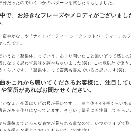
部分だったのでいくつかのパターンを試したりもしました。
曲の中で、お好きなフレーズやメロディがございまし
い。
密やかな」や「ナイトパーティー シークレットパーティー」の
かったです。
いうと「凝集体」っていう、あまり聞いたこと無いぞって感じの
気になって思わず意味を調べちゃいました(笑)。この歌以外で使う
うくらいです。「凝集体」って言葉も喜んでいると思います(笑)。
の楽曲をこれから聴いてくださるお客様に、注目して
トや箇所があればお聞かせください。
かなぁ。今回はサビの尺が長いですし、曲全体も4分半くらいあ
構造がある作りになっています。そういう部分にも注目してもらい
ら最後までいろんな表情が見られる曲なので、いつかライブで歌
イトを振るか考えておいてもらいたいです(笑)。