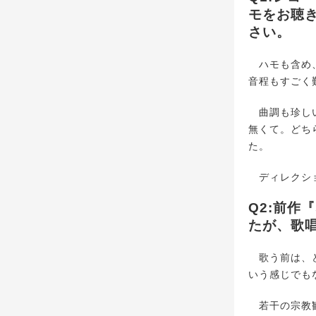
モをお聴
さい。
ハモも含め、
音程もすごく
曲調も珍しい
無くて。どち
た。
ディレクショ
Q2:前作『
たが、歌
歌う前は、ど
いう感じでも
若干の宗教観