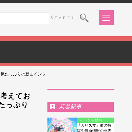
っ気たっぷりの新曲インタ
Ranking
か考えてお
たっぷり
新着記事
イベント情報
『カリスマ』歌の披
露や最新情報の発表