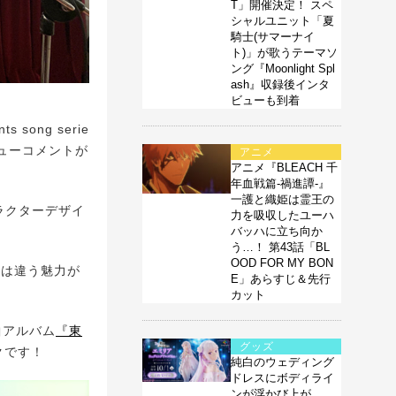
T」開催決定！ スペ
シャルユニット「夏
騎士(サマーナイ
ト)」が歌うテーマソ
ング『Moonlight Spl
ash』収録後インタ
ビューも到着
ong serie
ビューコメントが
アニメ
アニメ『BLEACH 千
年血戦篇-禍進譚-』
一護と織姫は霊王の
ラクターデザイ
力を吸収したユーハ
バッハに立ち向か
う…！ 第43話「BL
OOD FOR MY BON
曲とは違う魅力が
E」あらすじ＆先行
カット
曲アルバム
『東
グッズ
クです！
純白のウェディング
ドレスにボディライ
ンが浮かび上が