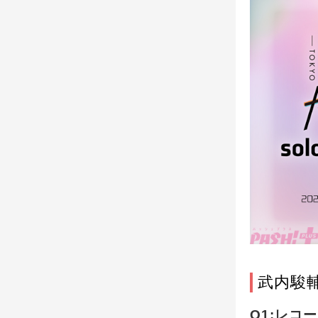
武内駿
Q1:レコ