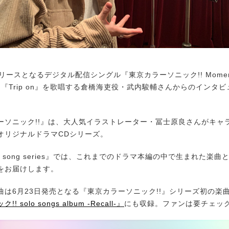
ースとなるデジタル配信シングル『東京カラーソニック!! Moments s
『Trip on』を歌唱する倉橋海吏役・武内駿輔さんからのインタ
。
ソニック!!』は、大人気イラストレーター・冨士原良さんがキャ
オリジナルドラマCDシリーズ。
s song series』では、これまでのドラマ本編の中で生まれた楽
をお届けします。
は6月23日発売となる『東京カラーソニック!!』シリーズ初の楽
 solo songs album -Recall-』
にも収録。ファンは要チェッ