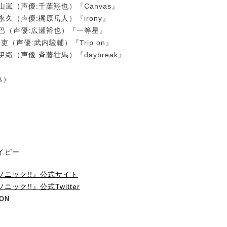
宮山嵐（声優:千葉翔也）『Canvas』
文永久（声優:梶原岳人）『irony』
苑巴（声優:広瀬裕也）『一等星』
吏（声優:武内駿輔）『Trip on』
伊織（声優:斉藤壮馬）『daybreak』
込）
イピー
ソニック!!』公式サイト
ック!!』公式Twitter
ION