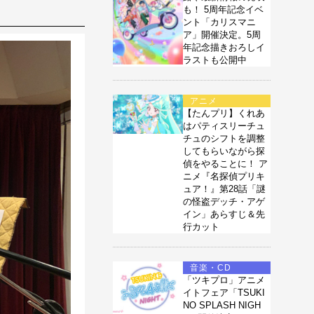
も！ 5周年記念イベ
ント「カリスマニ
ア」開催決定。5周
年記念描きおろしイ
ラストも公開中
アニメ
【たんプリ】くれあ
はパティスリーチュ
チュのシフトを調整
してもらいながら探
偵をやることに！ ア
ニメ『名探偵プリキ
ュア！』第28話「謎
の怪盗デッチ・アゲ
イン」あらすじ＆先
行カット
音楽・CD
「ツキプロ」アニメ
イトフェア「TSUKI
NO SPLASH NIGH