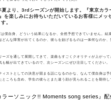
23年夏より、3rdシーズンが開始します。『東京カ
rust』を楽しみにお待ちいただいているお客様にメ
ます。
ズは僕自身、どういう結果になるか、全然予想できていません。結
はどんな障害が出てくるのか、彼らを妨げるものは一体何なのか、
ーズを通して展開してきて、楽曲もすごくクオリティが上がって
気も幅が出てきているので、次シーズンにぜひ注目してください。
ィストとしての決意が固まる話になるのかな、なんて僕自身は予
たところも含め、学生の彼らとまた違う顔が見られることを期待し
ーソニック!! Moments song series』