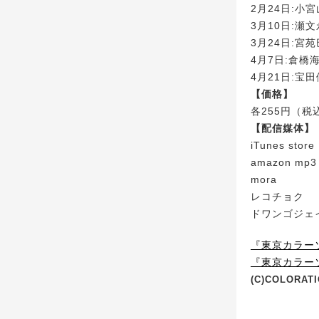
2月24日:小
3月10日:瀬
3月24日:宮
4月7日:倉橋海
4月21日:宝田
【価格】
各255円（税
【配信媒体】
iTunes store
amazon mp3
mora
レコチョク
ドワンゴジェ
『東京カラー
『東京カラーソニ
(C)COLORAT