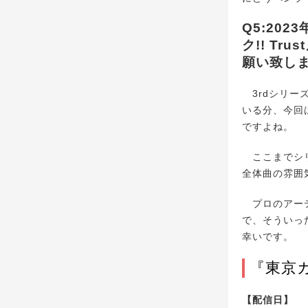
Q5:20
ク!! T
願い致し
3rdシリー
いる分、今回
ですよね。
ここまでシリ
全体曲の雰囲
プロのアーテ
で、そういっ
幸いです。
『東京カラ
【配信日】