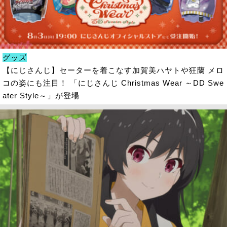
グッズ
【にじさんじ】セーターを着こなす加賀美ハヤトや狂蘭 メロ
コの姿にも注目！ 「にじさんじ Christmas Wear ～DD Swe
ater Style～」が登場