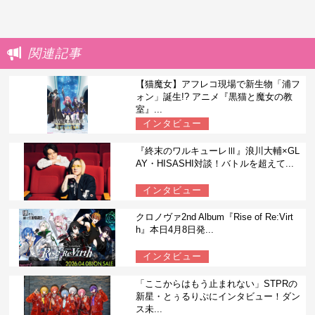
関連記事
【猫魔女】アフレコ現場で新生物「浦フ
ォン」誕生!? アニメ『黒猫と魔女の教
室』...
インタビュー
『終末のワルキューレⅢ』浪川大輔×GL
AY・HISASHI対談！バトルを超えて...
インタビュー
クロノヴァ2nd Album『Rise of Re:Virt
h』本日4月8日発...
インタビュー
「ここからはもう止まれない」STPRの
新星・とぅるりぷにインタビュー！ダン
ス未...