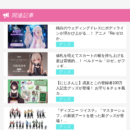
関連記事
純白のウェディングドレスにボディライ
ンが浮かび上がる…！ アニメ『Re:ゼロ
か...
グッズ
値札を咥えてスカートの裾を持ち上げる
姿は背徳的…！ ベルドール「ロゼ」がフ
ィギ...
グッズ
【にじさんじ】戌亥とこの登録者100万
人記念グッズが登場！ お守り＆チェキ風
カ...
グッズ
『ディズニー ツイステ』「マスターシェ
フ」の新規アートを使った新グッズが登
場！...
グッズ