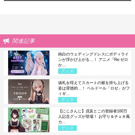
関連記事
純白のウェディングドレスにボディライ
ンが浮かび上がる…！ アニメ『Re:ゼロ
か...
グッズ
値札を咥えてスカートの裾を持ち上げる
姿は背徳的…！ ベルドール「ロゼ」がフ
ィギ...
グッズ
【にじさんじ】戌亥とこの登録者100万
人記念グッズが登場！ お守り＆チェキ風
カ...
グッズ