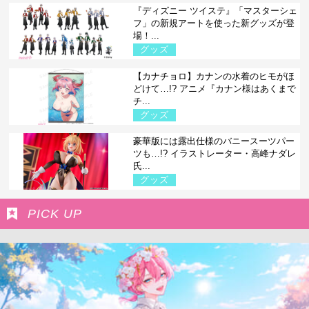
『ディズニー ツイステ』「マスターシェ
フ」の新規アートを使った新グッズが登
場！...
グッズ
【カナチョロ】カナンの水着のヒモがほ
どけて…!? アニメ『カナン様はあくまで
チ...
グッズ
豪華版には露出仕様のバニースーツパー
ツも…!? イラストレーター・高峰ナダレ
氏...
グッズ
PICK UP