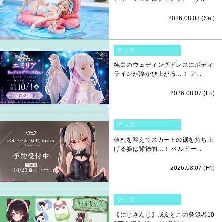
2026.08.08 (Sat)
グッズ
純白のウェディングドレスにボディ
ラインが浮かび上がる…！ ア...
2026.08.07 (Fri)
グッズ
値札を咥えてスカートの裾を持ち上
げる姿は背徳的…！ ベルドー...
2026.08.07 (Fri)
グッズ
【にじさんじ】戌亥とこの登録者10