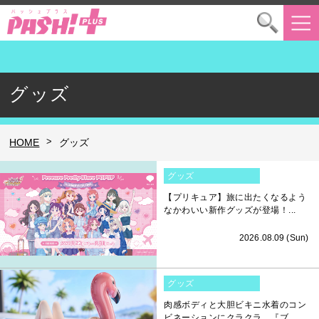
グッズ
>
HOME
グッズ
グッズ
【プリキュア】旅に出たくなるよう
なかわいい新作グッズが登場！...
2026.08.09 (Sun)
グッズ
肉感ボディと大胆ビキニ水着のコン
ビネーションにクラクラ。『ブ...