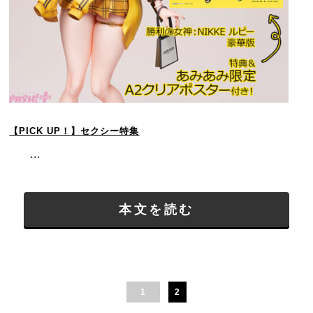
【PICK UP！】セクシー特集
...
本文を読む
1
2