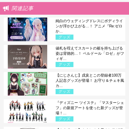
関連記事
純白のウェディングドレスにボディライ
ンが浮かび上がる…！ アニメ『Re:ゼロ
か...
グッズ
値札を咥えてスカートの裾を持ち上げる
姿は背徳的…！ ベルドール「ロゼ」がフ
ィギ...
グッズ
【にじさんじ】戌亥とこの登録者100万
人記念グッズが登場！ お守り＆チェキ風
カ...
グッズ
『ディズニー ツイステ』「マスターシェ
フ」の新規アートを使った新グッズが登
場！...
グッズ