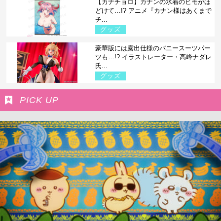
【カナチョロ】カナンの水着のヒモがほ
どけて…!? アニメ『カナン様はあくまで
チ...
グッズ
豪華版には露出仕様のバニースーツパー
ツも…!? イラストレーター・高峰ナダレ
氏...
グッズ
PICK UP