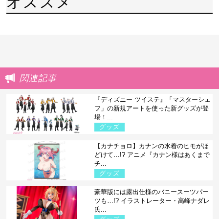
オススメ
関連記事
『ディズニー ツイステ』「マスターシェ
フ」の新規アートを使った新グッズが登
場！...
グッズ
【カナチョロ】カナンの水着のヒモがほ
どけて…!? アニメ『カナン様はあくまで
チ...
グッズ
豪華版には露出仕様のバニースーツパー
ツも…!? イラストレーター・高峰ナダレ
氏...