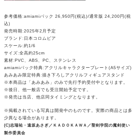
参考価格:amiamiパック 26,950円(税込)/通常版 24,200円(税
込)
発売時期:2025年2月予定
ブランド:日本コロムビア
スケール:約1/6
サイズ:全高約25cm
素材:PVC、ABS、PC、ステンレス
amiamiパック特典:アクリルキャラクタープレート(A5サイズ)
あみあみ限定特典:描き下ろしアクリルフィギュアスタンド
※本商品は「あみあみ」のみで先行予約受付中となります。
※後日、他一般店でも受注開始予定です。
※発売は当店、他店同タイミングとなります。
※掲載されている写真は開発中のものです。実際の商品とは多
少異なる場合があります。
(C)志瑞祐・遠坂あさぎ／ＫＡＤＯＫＡＷＡ／聖剣学院の魔剣使い
製作委員会