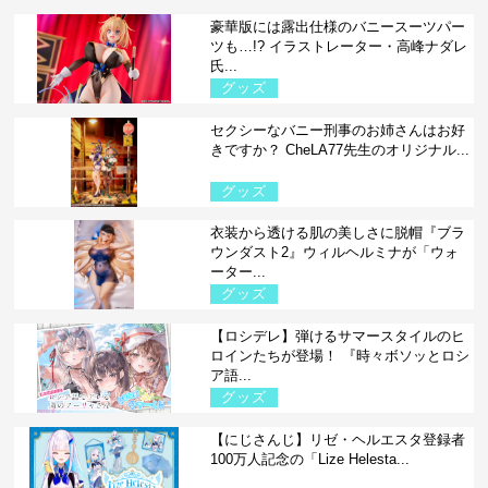
豪華版には露出仕様のバニースーツパー
ツも…!? イラストレーター・高峰ナダレ
氏...
グッズ
セクシーなバニー刑事のお姉さんはお好
きですか？ CheLA77先生のオリジナル...
グッズ
衣装から透ける肌の美しさに脱帽『ブラ
ウンダスト2』ウィルヘルミナが「ウォ
ーター...
グッズ
【ロシデレ】弾けるサマースタイルのヒ
ロインたちが登場！ 『時々ボソッとロシ
ア語...
グッズ
【にじさんじ】リゼ・ヘルエスタ登録者
100万人記念の「Lize Helesta...