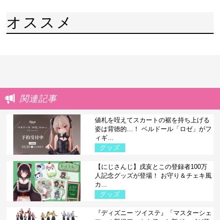
オススメ
関連記事
値札を咥えてスカートの裾を持ち上げる
姿は背徳的…！ ベルドール「ロゼ」がフ
ィギ...
グッズ
【にじさんじ】戌亥とこの登録者100万
人記念グッズが登場！ お守り＆チェキ風
カ...
グッズ
『ディズニー ツイステ』「マスターシェ