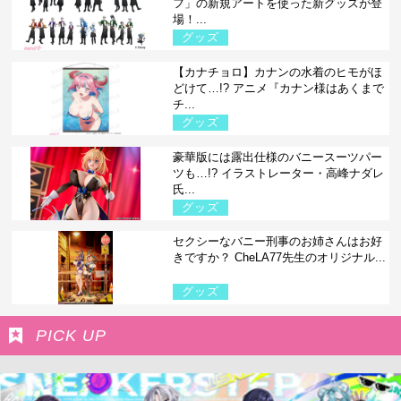
フ」の新規アートを使った新グッズが登
場！...
グッズ
【カナチョロ】カナンの水着のヒモがほ
どけて…!? アニメ『カナン様はあくまで
チ...
グッズ
豪華版には露出仕様のバニースーツパー
ツも…!? イラストレーター・高峰ナダレ
氏...
グッズ
セクシーなバニー刑事のお姉さんはお好
きですか？ CheLA77先生のオリジナル...
グッズ
PICK UP