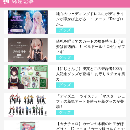
関連記事
純白のウェディングドレスにボディライ
ンが浮かび上がる…！ アニメ『Re:ゼロ
か...
グッズ
値札を咥えてスカートの裾を持ち上げる
姿は背徳的…！ ベルドール「ロゼ」がフ
ィギ...
グッズ
【にじさんじ】戌亥とこの登録者100万
人記念グッズが登場！ お守り＆チェキ風
カ...
グッズ
『ディズニー ツイステ』「マスターシェ
フ」の新規アートを使った新グッズが登
場！...
グッズ
【カナチョロ】カナンの水着のヒモがほ
どけて…!? アニメ『カナン様はあくまで