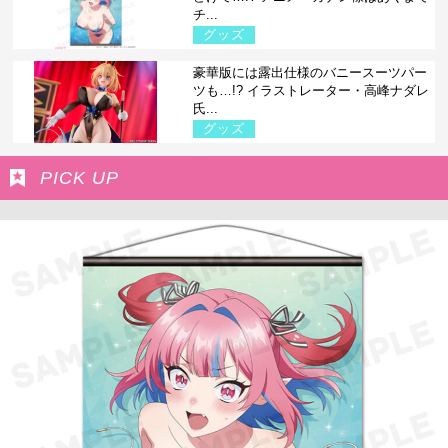
チ...
グッズ
豪華版には露出仕様のバニースーツパー
ツも…!? イラストレーター・高峰ナダレ
氏...
グッズ
PICK UP