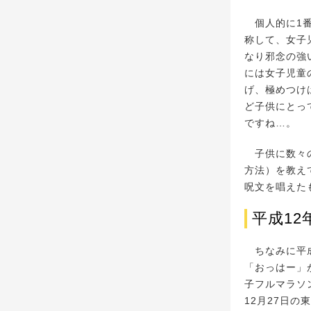
個人的に1番
称して、女子
なり邪念の強
には女子児童
げ、極めつけ
ど子供にとっ
ですね…。
子供に数々の
方法）を教え
呪文を唱えた
平成1
ちなみに平成
「おっはー」
子フルマラソ
12月27日