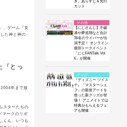
ぎ」あらすじ＆先行
カット
その他
』、ゲーム『女
【にじさんじ】不破
湊や夢追翔など合計
にした神と神の
36名のライバーが出
演予定！ オンライン
個別トークイベント
「にじFANTalk Vol.
6」が開催
た『とっ
グッズ
『ディズニー ツイス
テ』「マスターシェ
004年まで放
フ」の新規アートを
使った新グッズが登
場！ アニメイトでは
特典がもらえるフェ
ムスターたちの
アも開催
ドマークのリボ
しくん、いつも