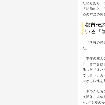
たのもあり、
「結局のとこ
めの本当の関
都市伝
いる『
『学校の怪談』
た。
本作の主人公
日、さつきは
残した『オバ
てしまう。カ
掛かる妖怪を
さつきたちの
次郎像、人体
った“学校の