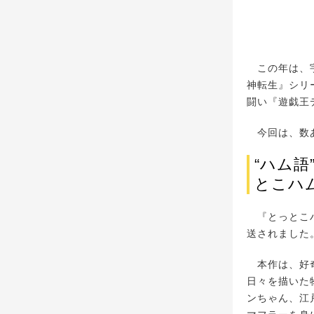
この年は、宇
神転生』シリ
闘い『遊戯王
今回は、数あ
“ハム
とこハ
『とっとこハ
送されました
本作は、好奇
日々を描いた
ンちゃん、江