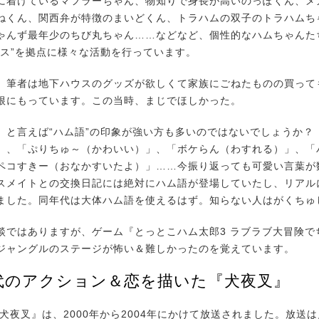
に着けているマフラーちゃん、物知りで身長が高いのっぽくん、メ
ねくん、関西弁が特徴のまいどくん、トラハムの双子のトラハムち
ゃんず最年少のちび丸ちゃん……などなど、個性的なハムちゃんた
ウス”を拠点に様々な活動を行っています。
筆者は地下ハウスのグッズが欲しくて家族にごねたものの買って
根にもっています。この当時、まじでほしかった。
と言えば“ハム語”の印象が強い方も多いのではないでしょうか？
」、「ぷりちゅ～（かわいい）」、「ボケらん（わすれる）」、「
ペコすきー（おなかすいたよ）」……今振り返っても可愛い言葉が
スメイトとの交換日記には絶対にハム語が登場していたし、リアル
ました。同年代は大体ハム語を使えるはず。知らない人はがくちゅ
ではありますが、ゲーム『とっとこハム太郎3 ラブラブ大冒険で
ジャングルのステージが怖い＆難しかったのを覚えています。
代のアクション＆恋を描いた『犬夜叉』
犬夜叉』は、2000年から2004年にかけて放送されました。放送は