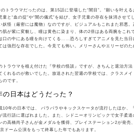
のトラウマだったのは、第15話に登場した“闇目”。“願いを叶える
児童と“血の掟”や“闇の儀式”を結び、女子児童の存在を抹消させて
い妖怪（厳密には魔物）なのですが、ビジュアルもこれまた邪悪。
の肌が紫に変貌し、瞳は黄色に染まり、体の2倍はある両腕をこれ
は口の中にある瞳を向けてくる……恐ろしすぎてアニメを見た当日
ては強烈な存在でした。今見ても怖い。メリーさんやエリーゼのた
トラウマを植え付けた『学校の怪談』ですが、きちんと退治方法
てくれるのが救いでした。放送された翌週の学校では、クラスメイ
ものです。
2年の日本はどうだった？
10年の日本では、 パラパラやキックスケータが流行したほか、
が流行語に選ばれました。また、シドニーオリンピックで女子柔道
ンの高橋尚子さんが金メダルを獲得、プレイステーション2が発売、LU
の東京ドーム公演をもって終幕した年でもあります。