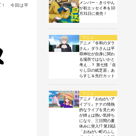
メンバー・きりやん
ズ！ 今回は平
が初エッセイ本を10
月31日に発売！
アニメ
アニメ『令和のダラ
さん』ダラさんは平
尋神社が自身に関わ
る場所ではないかと
考え…？ 第七怪「在
りし日の紙芝居」あ
らすじ＆先行カット
アニメ
アニメ『おねがいア
イプリ』ナナの情熱
的なライブを見ため
が姉ぇは熱い気持ち
になり、三日間の夏
休みに突入!? 第19話
「おねがい町のふし