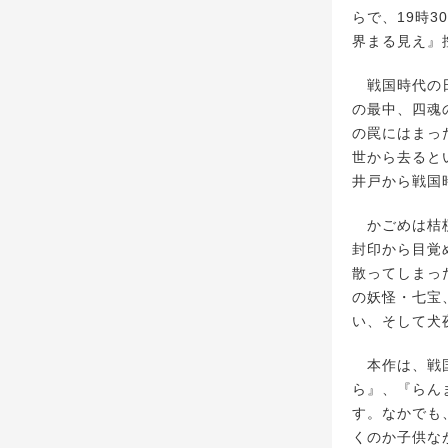
らで、19時
界まる見え』
戦国時代の日
の最中、四魂
の罠にはまっ
世から去ると
井戸から戦国
かごめは桔梗
封印から目覚
散ってしまっ
の妖怪・七宝
い、そして犬
本作は、戦国
ら』、『らん
す。なかでも
くのか子供な