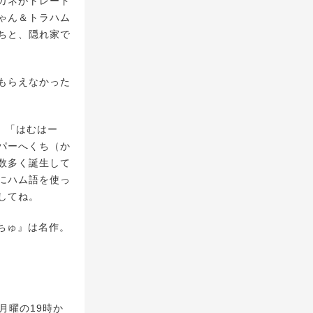
ガネがトレード
ゃん＆トラハム
ちと、隠れ家で
もらえなかった
 「はむはー
パーへくち（か
数多く誕生して
にハム語を使っ
してね。
ちゅ』は名作。
月曜の19時か