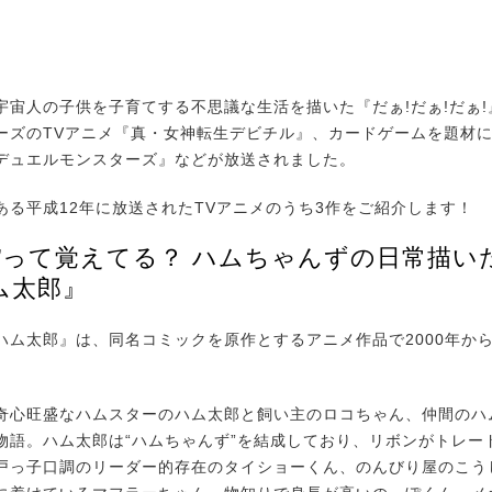
宙人の子供を子育てする不思議な生活を描いた『だぁ!だぁ!だぁ!
ーズのTVアニメ『真・女神転生デビチル』、カードゲームを題材
デュエルモンスターズ』などが放送されました。
る平成12年に放送されたTVアニメのうち3作をご紹介します！
語”って覚えてる？ ハムちゃんずの日常描い
ム太郎』
ム太郎』は、同名コミックを原作とするアニメ作品で2000年から2
。
心旺盛なハムスターのハム太郎と飼い主のロコちゃん、仲間のハ
物語。ハム太郎は“ハムちゃんず”を結成しており、リボンがトレー
戸っ子口調のリーダー的存在のタイショーくん、のんびり屋のこう