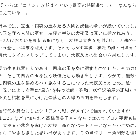
30分からは『コナン』が始まるという最高の時間帯でした（なんなら
控えている）。
本では、宝玉・四魂の玉を巡る人間と妖怪の争いが続いていまし
の玉を守る人間の巫女・桔梗と半妖の犬夜叉は互いに惹かれあう。
た2人はお互いを裏切る形になり、桔梗は犬夜叉を封印し、四魂の
いう悲しい結末を迎えます。それから500年後、神社の娘・日暮か
時代にタイムスリップしてしまい、犬夜叉との出会いを果たします
の生まれ変わりであり、四魂の玉を身に宿すものでした。その力
め、そして四魂の玉を狙う妖怪たちも動き出します。やがて、無数
た四魂の玉を集めるべく旅をするこになった犬夜叉とかごめ。道中
、呪いにより右手に“風穴”を持つ法師・弥勒、妖怪退治屋の珊瑚た
夜叉と桔梗を罠にかけた奈落との因縁の再開を果たします。
時代を舞台にしたシリアスな戦いがメインで描かれていますが、
ま1/2』などで知られる高橋留美子さんならではのラブコメ要素も
、犬夜叉が悲恋を遂げた桔梗、新たなパートナーとなったかごめの
がらにやきもきした思い出があります。この当時は、三角関数を理