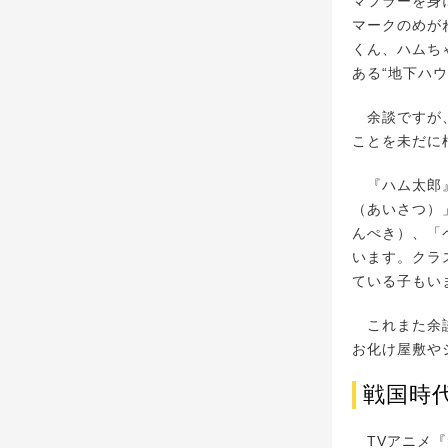
マフラーを身
マークのめが
くん、ハムち
ある“地下ハ
余談ですが、
ことを未だに
『ハム太郎』
（あいさつ）
んぺき）、「
います。クラ
ている子もい
これまた余談
お化け屋敷や
戦国時
TVアニメ『