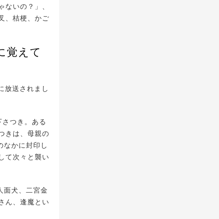
ゃないの？」、
叉、桔梗、かご
に覚えて
年に放送されまし
下さつき。ある
つきは、母親の
のなかに封印し
して次々と襲い
人面犬、二宮金
さん、逢魔とい