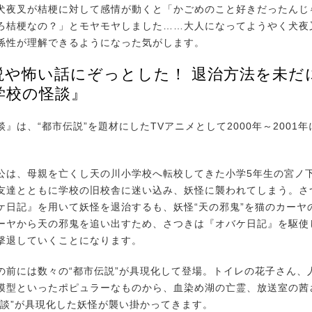
犬夜叉が桔梗に対して感情が動くと「かごめのこと好きだったんじ
ろ桔梗なの？」とモヤモヤしました……大人になってようやく犬夜
係性が理解できるようになった気がします。
説や怖い話にぞっとした！ 退治方法を未だ
学校の怪談』
は、“都市伝説”を題材にしたTVアニメとして2000年～2001
は、母親を亡くし天の川小学校へ転校してきた小学5年生の宮ノ
友達とともに学校の旧校舎に迷い込み、妖怪に襲われてしまう。さ
ケ日記』を用いて妖怪を退治するも、妖怪“天の邪鬼”を猫のカーヤ
ーヤから天の邪鬼を追い出すため、さつきは『オバケ日記』を駆使
撃退していくことになります。
前には数々の“都市伝説”が具現化して登場。トイレの花子さん、
模型といったポピュラーなものから、血染め湖の亡霊、放送室の茜
怪談”が具現化した妖怪が襲い掛かってきます。