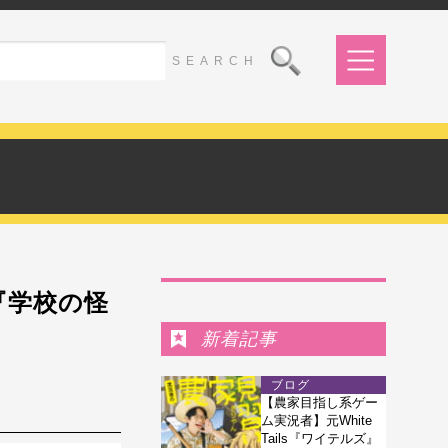
Ranking
『学校の怪
新着記事
ブログ
【農家目指し系ゲー
ム実況者】元White
Tails『ワイテルズ』