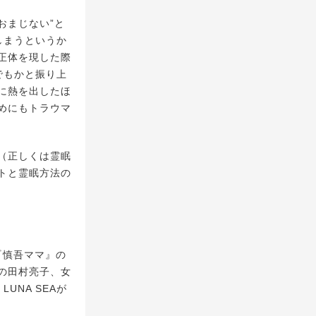
おまじない”と
しまうというか
正体を現した際
でもかと振り上
に熱を出したほ
めにもトラウマ
（正しくは霊眠
トと霊眠方法の
『慎吾ママ』の
の田村亮子、女
NA SEAが