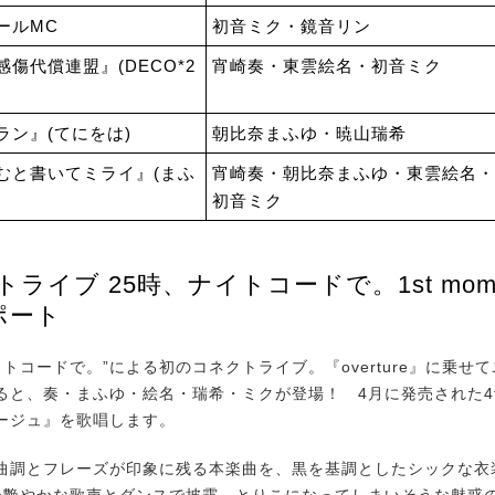
ールMC
初音ミク・鏡音リン
感傷代償連盟』(DECO*2
宵崎奏・東雲絵名・初音ミク
ラン』(てにをは)
朝比奈まふゆ・暁山瑞希
むと書いてミライ』(まふ
宵崎奏・朝比奈まふゆ・東雲絵名・
初音ミク
トライブ 25時、ナイトコードで。1st mome
ポート
トコードで。”による初のコネクトライブ。『overture』に乗せ
と、奏・まふゆ・絵名・瑞希・ミクが登場！ 4月に発売された4th 
ージュ』を歌唱します。
調とフレーズが印象に残る本楽曲を、黒を基調としたシックな衣