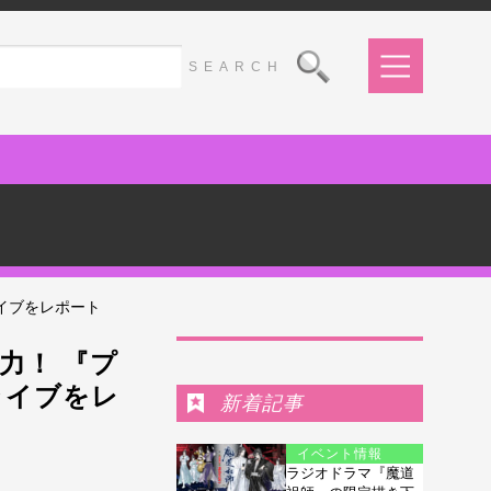
イブをレポート
Ranking
力！ 『プ
ライブをレ
新着記事
イベント情報
ラジオドラマ『魔道