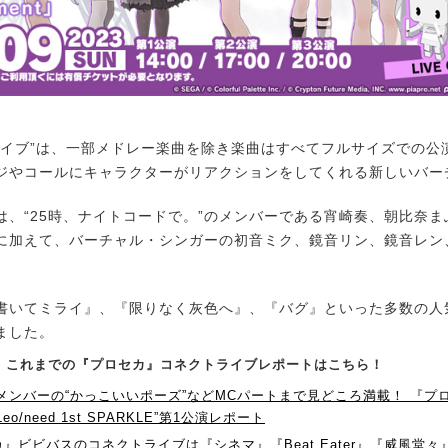
イブ”は、一部メドレー楽曲を除き楽曲はすべてフルサイズでの公
ジやコールにキャラクターがリアクションをしてくれる新しいバー
、“25時、ナイトコードで。”のメンバーである宵崎奏、朝比奈ま
に加えて、バーチャル・シンガーの初音ミク、鏡音リン、鏡音レン、
いてミライ』、『限りなく灰色へ』、『バグ』といった多数の人
ました。
P！】これまでの『プロセカ』コネクトライブレポートはこちら！
eedメンバーの“かっこいいポーズ”などMCパートまで見どころ満載！ 『プ
eo/need 1st SPARKLE”第1公演レポート
』ビビバスのコネクトライブは『シネマ』『Beat Eater』『威風堂