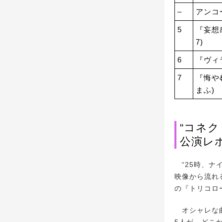
–
アンコ
5
『妄想
7)
6
『ヴィ
7
『悔や
まふ)
“コネク
公演レ
“25時、ナイ
映像から流れる
の『トリコロ
オシャレな曲