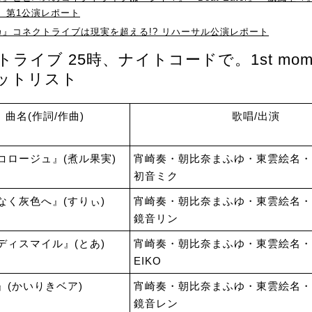
 第1公演レポート
カ』コネクトライブは現実を超える!? リハーサル公演レポート
トライブ 25時、ナイトコードで。1st mome
セットリスト
曲名(作詞/作曲)
歌唱/出演
コロージュ』(煮ル果実)
宵崎奏・朝比奈まふゆ・東雲絵名・
初音ミク
なく灰色へ』(すりぃ)
宵崎奏・朝比奈まふゆ・東雲絵名・
鏡音リン
ディスマイル』(とあ)
宵崎奏・朝比奈まふゆ・東雲絵名・
EIKO
』(かいりきベア)
宵崎奏・朝比奈まふゆ・東雲絵名・
鏡音レン