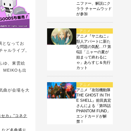
ニファー、解説にク
ララ チャームウッド
が参加
アニメ
アニメ『ヤニねこ』
獣人アパートに新た
演となってお
な問題の気配…!? 第
チャルライブ。
6話「ニャーの夏が
始まって終わるに
ゃ」あらすじ＆先行
ふゆ、東雲絵
カット
MEIKOも出
アニメ
アニメ『攻殻機動隊
気曲が会場を大
THE GHOST IN TH
E SHELL』前田真宏
さんによる「第05話
PHANTOM FUND」
ロセカ』“コネク
エンドカードが解
禁！
々』など名曲盛り