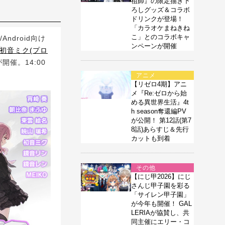
祖師』の限定描き下
ろしグッズ＆コラボ
ドリンクが登場！
「カラオケまねきね
こ」とのコラボキャ
ndroid向け
ンペーンが開催
 初音ミク(プロ
開催。14:00
アニメ
【リゼロ4期】アニ
メ『Re:ゼロから始
める異世界生活』4t
h season奪還編PV
が公開！ 第12話(第7
8話)あらすじ＆先行
カットも到着
その他
【にじ甲2026】にじ
さんじ甲子園を彩る
「サイレン甲子園」
が今年も開催！ GAL
LERIAが協賛し、共
同主催にエリー・コ