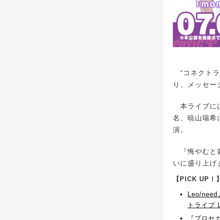
“コネクトラ
り、メッセー
本ライブには
名、暁山瑞希
演。
『悔やむと書
いに盛り上げ
【PICK U
Leo/n
トライブ L
『プロセカ