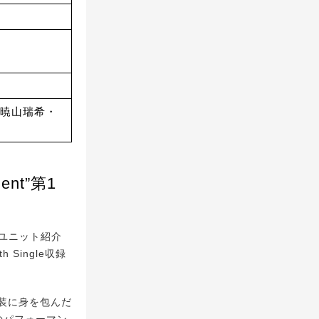
暁山瑞希・
nt”第1
てユニット紹介
Single収録
装に身を包んだ