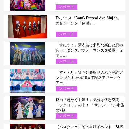
「...
レポート
TVアニメ『BanG Dream! Ave Mujica』
の名シーンを「体感」...
レポート
「すにすて」新衣装で多彩な楽曲と息の
合ったダンスパフォーマンスを披露！ 2
度目...
レポート
「すとぷり」福岡弁を取り入れた歌詞ア
レンジも！ 結成10周年記念アリーナツ
アー...
レポート
映画『超かぐや姫！』気分は仮想空間
「ツクヨミ」の中！ 「サンシャイン水族
館×超...
レポート
【バスタフェ】初の単独イベント「BUS