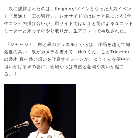
次に披露されたのは、Knightsがメインとなった人気イベン
ト『反逆！ 王の騎行』。レオサイドではレオと泉による3年
生コンビの掛け合いが、司サイドではレオと司によるユニット
リーダーと末っ子のやり取りが、生アフレコで再現された。
『ジャッジ！ 白と黒のデュエル』からは、作品を超えて知
名度の高い、泉がカメラを携えて「ゆうくん」ことTrickstar
の遊木 真へ熱い想いを吐露するシーンが。ゆうくんを夢中で
追いかける泉の姿に、会場からは自然と悲鳴や笑いが起こ
る…！