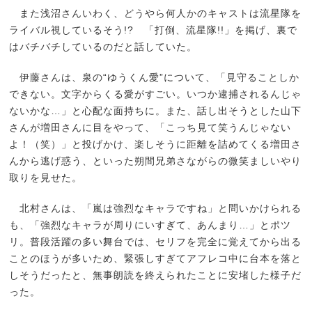
また浅沼さんいわく、どうやら何人かのキャストは流星隊を
ライバル視しているそう!? 「打倒、流星隊!!」を掲げ、裏で
はバチバチしているのだと話していた。
伊藤さんは、泉の“ゆうくん愛”について、「見守ることしか
できない。文字からくる愛がすごい。いつか逮捕されるんじゃ
ないかな…」と心配な面持ちに。また、話し出そうとした山下
さんが増田さんに目をやって、「こっち見て笑うんじゃない
よ！（笑）」と投げかけ、楽しそうに距離を詰めてくる増田さ
んから逃げ惑う、といった朔間兄弟さながらの微笑ましいやり
取りを見せた。
北村さんは、「嵐は強烈なキャラですね」と問いかけられる
も、「強烈なキャラが周りにいすぎて、あんまり…」とポツ
リ。普段活躍の多い舞台では、セリフを完全に覚えてから出る
ことのほうが多いため、緊張しすぎてアフレコ中に台本を落と
しそうだったと、無事朗読を終えられたことに安堵した様子だ
った。