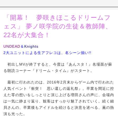
「開幕！ 夢咲きほこるドリームフ
ェス」 夢ノ咲学院の生徒＆教師陣、
22名が大集合！
UNDEAD
＆
Knights
2大ユニットによる生アフレコは、名シーン揃い!!
初出しMVが終了すると、今度は『あんスタ！』名場面が蘇
る朗読コーナー『ドリーム・タイム』がスタート。
最初に行われたのは、2016年2月末からゲーム内で行われた
人気イベント『衝突！ 思い還しの返礼祭』。卒業を間近に控
えた零の想いをしっとりと演じ上げる増田さんの声に、会場内
は一気に静まり返り、観客はすっかり魅了されていく。続く細
貝さんの、卒業後もアイドルを続けると決意を述べる、薫の熱
演も光った。