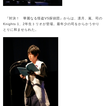
『対決！ 華麗なる怪盗VS探偵団』からは、凛月、嵐、司の
Knights 1、2年生トリオが登場。最年少の司をからかうやり
とりに和ませられた。