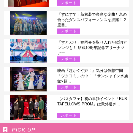
レポート
「すにすて」新衣装で多彩な楽曲と息の
合ったダンスパフォーマンスを披露！ 2
度目...
レポート
「すとぷり」福岡弁を取り入れた歌詞ア
レンジも！ 結成10周年記念アリーナツ
アー...
レポート
映画『超かぐや姫！』気分は仮想空間
「ツクヨミ」の中！ 「サンシャイン水族
館×超...
レポート
【バスタフェ】初の単独イベント「BUS
TAFELLOWS PROM」は意外過ぎ...
レポート
PICK UP