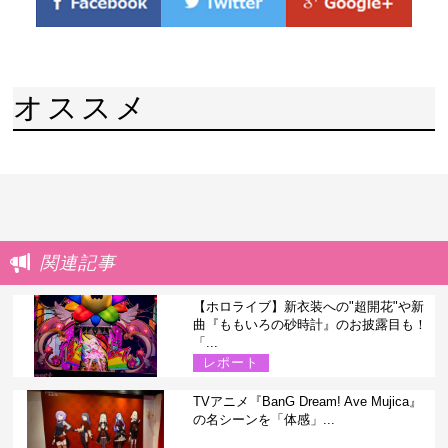
オススメ
関連記事
【ホロライブ】新衣装への"超開花"や新
曲『ももいろの砂時計』のお披露目も！
「...
レポート
TVアニメ『BanG Dream! Ave Mujica』
の名シーンを「体感」...