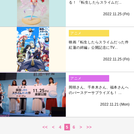
る！ 『転生したらスライムだ...
2022.11.25 (Fri)
アニメ
映画『転生したらスライムだった件
紅蓮の絆編』公開記念にTV...
2022.11.25 (Fri)
アニメ
岡咲さん、千本木さん、福本さんへ
のバースデーサプライズも！ ...
2022.11.21 (Mon)
<<
<
4
5
6
>
>>