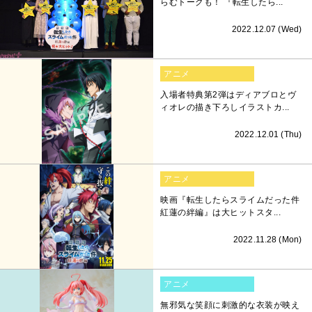
らむトークも！ 『転生したら...
2022.12.07 (Wed)
アニメ
入場者特典第2弾はディアブロとヴ
ィオレの描き下ろしイラストカ...
2022.12.01 (Thu)
アニメ
映画『転生したらスライムだった件
紅蓮の絆編』は大ヒットスタ...
2022.11.28 (Mon)
アニメ
無邪気な笑顔に刺激的な衣装が映え