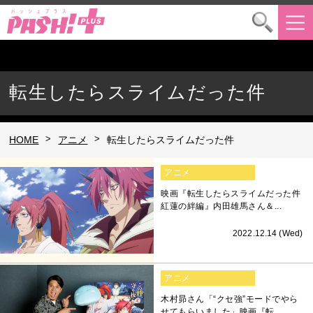
転生したらスライムだった件
>
>
HOME
アニメ
転生したらスライムだった件
アニメ
映画『転生したらスライムだった件
紅蓮の絆編』内田雄馬さん＆...
2022.12.14 (Wed)
アニメ
木村昴さん「“クセ強”モードでやら
せてもらいました」映画『転...