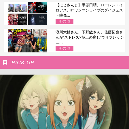
【にじさんじ】甲斐田晴、ローレン・イ
ロアス、叶ワンマンライブのダイジェス
ト映像...
その他
浪川大輔さん、下野紘さん、佐藤拓也さ
んが“ストレス×極上の癒し”でリフレッシ
ュ...
その他
PICK UP