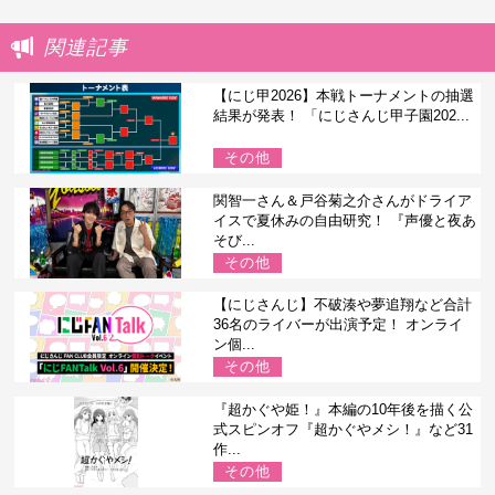
関連記事
【にじ甲2026】本戦トーナメントの抽選
結果が発表！ 「にじさんじ甲子園202...
その他
関智一さん＆戸谷菊之介さんがドライア
イスで夏休みの自由研究！ 『声優と夜あ
そび...
その他
【にじさんじ】不破湊や夢追翔など合計
36名のライバーが出演予定！ オンライ
ン個...
その他
『超かぐや姫！』本編の10年後を描く公
式スピンオフ『超かぐやメシ！』など31
作...
その他