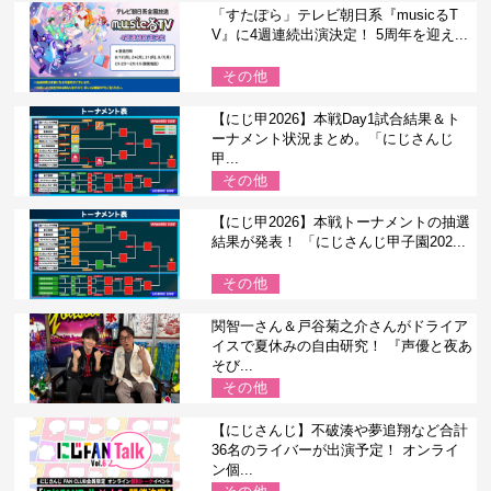
「すたぽら」テレビ朝日系『musicるT
V』に4週連続出演決定！ 5周年を迎え...
その他
【にじ甲2026】本戦Day1試合結果＆ト
ーナメント状況まとめ。「にじさんじ
甲...
その他
【にじ甲2026】本戦トーナメントの抽選
結果が発表！ 「にじさんじ甲子園202...
その他
関智一さん＆戸谷菊之介さんがドライア
イスで夏休みの自由研究！ 『声優と夜あ
そび...
その他
【にじさんじ】不破湊や夢追翔など合計
36名のライバーが出演予定！ オンライ
ン個...