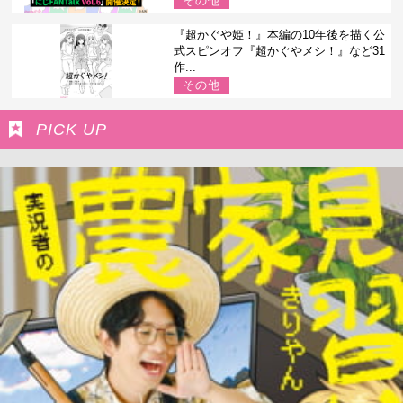
その他
『超かぐや姫！』本編の10年後を描く公
式スピンオフ『超かぐやメシ！』など31
作...
その他
PICK UP