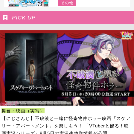
その他
PICK UP
舞台・映画（実写）
【にじさんじ】不破湊と一緒に怪奇物件ホラー映画『スケア
リー・アパートメント』を楽しもう！ 「VTuberと観る！映
画実況シリーズ」8月5日の実況生放送情報が公開