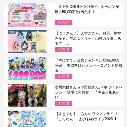
「STPR ONLINE STORE」クーポンが
最大50,000円分当たる！ ...
その他
【にじさんじ】天宮こころ、魁星、蝸堂
みかる、早乙女ベリー、山神カルタ、あ
るてぃ...
その他
「すにすて」公式チャンネル登録100万
突破！ 夢に向けたメンバーコメント到着
＆...
その他
浪川大輔さん＆下野紘さんが“ホワイトハ
ッカー”登場に大興奮！ 『声優と夜あそ
び...
その他
【すとぷり】ころんのワンマンライブ
『ころわん！ -あけおめライブ2026- i...