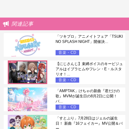
関連記事
「ツキプロ」アニメイトフェア「TSUKI
NO SPLASH NIGHT」開催決...
音楽・CD
【にじさんじ】束縛ボイスのキービジュ
アルはイブラヒムやフレン・E・ルスタ
リオ！...
音楽・CD
「AMPTAK」けちゃの新曲『君だけの
歌』MVMが誕生日の8月2日に公開！
バ...
音楽・CD
「すとぷり」7月28日はジェルの誕生
日！ 新曲『16フェイカー』MV公開＆バ
ー...