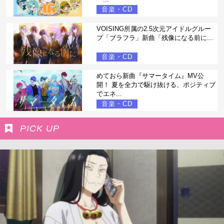
音楽・CD
VOISING所属の2.5次元アイドルグルー
プ「ブラフラ」新曲「残像になる前に...
音楽・CD
めておら新曲『サマータイム』MV公
開！ 夏を全力で駆け抜ける、ポジティブ
でエネ...
音楽・CD
PICK UP