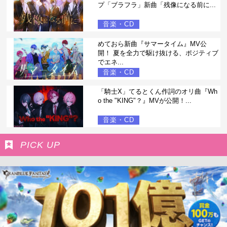
プ「ブラフラ」新曲「残像になる前に...
音楽・CD
めておら新曲『サマータイム』MV公
開！ 夏を全力で駆け抜ける、ポジティブ
でエネ...
音楽・CD
「騎士X」てるとくん作詞のオリ曲『Wh
o the "KING"？』MVが公開！...
音楽・CD
PICK UP