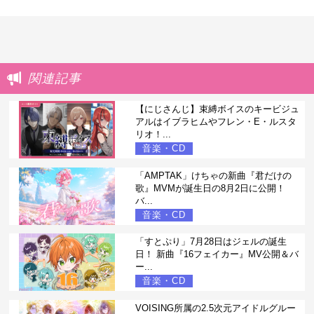
関連記事
【にじさんじ】束縛ボイスのキービジュ
アルはイブラヒムやフレン・E・ルスタ
リオ！...
音楽・CD
「AMPTAK」けちゃの新曲『君だけの
歌』MVMが誕生日の8月2日に公開！
バ...
音楽・CD
「すとぷり」7月28日はジェルの誕生
日！ 新曲『16フェイカー』MV公開＆バ
ー...
音楽・CD
VOISING所属の2.5次元アイドルグルー