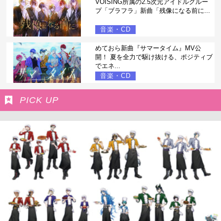
VOISING所属の2.5次元アイドルグルー
プ「ブラフラ」新曲「残像になる前に...
音楽・CD
めておら新曲『サマータイム』MV公
開！ 夏を全力で駆け抜ける、ポジティブ
でエネ...
音楽・CD
PICK UP