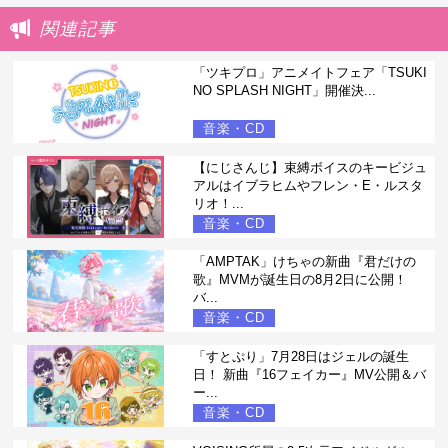
関連記事
「ツキプロ」アニメイトフェア「TSUKI
NO SPLASH NIGHT」開催決...
音楽・CD
【にじさんじ】束縛ボイスのキービジュ
アルはイブラヒムやフレン・E・ルスタ
リオ！...
音楽・CD
「AMPTAK」けちゃの新曲『君だけの
歌』MVMが誕生日の8月2日に公開！
バ...
音楽・CD
「すとぷり」7月28日はジェルの誕生
日！ 新曲『16フェイカー』MV公開＆バ
ー...
音楽・CD