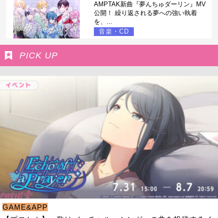
AMPTAK新曲『夢んちゅダーリン』MV
公開！ 繰り返される夢への強い執着
を、...
音楽・CD
PICK UP
GAME&APP