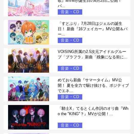
歌』MVMが誕生日の8月2日に公開！
バ...
音楽・CD
「すとぷり」7月28日はジェルの誕生
日！ 新曲『16フェイカー』MV公開＆バ
ー...
音楽・CD
VOISING所属の2.5次元アイドルグルー
プ「ブラフラ」新曲「残像になる前に...
音楽・CD
めておら新曲『サマータイム』MV公
開！ 夏を全力で駆け抜ける、ポジティブ
でエネ...
音楽・CD
「騎士X」てるとくん作詞のオリ曲『Wh
o the "KING"？』MVが公開！...
音楽・CD