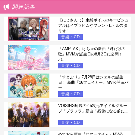
関連記事
【にじさんじ】束縛ボイスのキービジュ
アルはイブラヒムやフレン・E・ルスタ
リオ！...
音楽・CD
「AMPTAK」けちゃの新曲『君だけの
歌』MVMが誕生日の8月2日に公開！
バ...
音楽・CD
「すとぷり」7月28日はジェルの誕生
日！ 新曲『16フェイカー』MV公開＆バ
ー...
音楽・CD
VOISING所属の2.5次元アイドルグルー
プ「ブラフラ」新曲「残像になる前に...
音楽・CD
めておら新曲『サマータイム』MV公