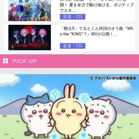
開！ 夏を全力で駆け抜ける、ポジティブ
でエネ...
音楽・CD
「騎士X」てるとくん作詞のオリ曲『Wh
o the "KING"？』MVが公開！...
音楽・CD
PICK UP