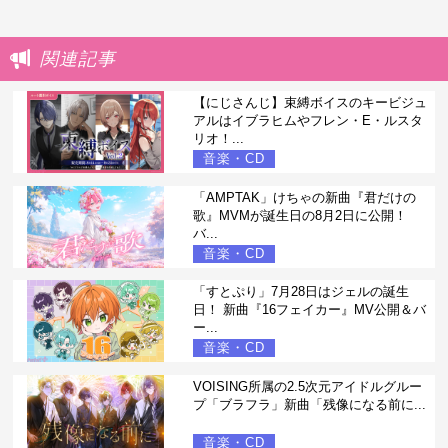
関連記事
【にじさんじ】束縛ボイスのキービジュ
アルはイブラヒムやフレン・E・ルスタ
リオ！...
音楽・CD
「AMPTAK」けちゃの新曲『君だけの
歌』MVMが誕生日の8月2日に公開！
バ...
音楽・CD
「すとぷり」7月28日はジェルの誕生
日！ 新曲『16フェイカー』MV公開＆バ
ー...
音楽・CD
VOISING所属の2.5次元アイドルグルー
プ「ブラフラ」新曲「残像になる前に...
音楽・CD