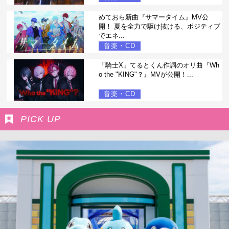
めておら新曲『サマータイム』MV公
開！ 夏を全力で駆け抜ける、ポジティブ
でエネ...
音楽・CD
「騎士X」てるとくん作詞のオリ曲『Wh
o the "KING"？』MVが公開！...
音楽・CD
PICK UP