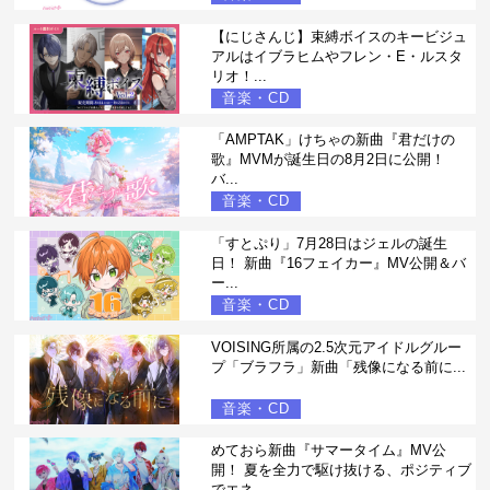
【にじさんじ】束縛ボイスのキービジュ
アルはイブラヒムやフレン・E・ルスタ
リオ！...
音楽・CD
「AMPTAK」けちゃの新曲『君だけの
歌』MVMが誕生日の8月2日に公開！
バ...
音楽・CD
「すとぷり」7月28日はジェルの誕生
日！ 新曲『16フェイカー』MV公開＆バ
ー...
音楽・CD
VOISING所属の2.5次元アイドルグルー
プ「ブラフラ」新曲「残像になる前に...
音楽・CD
めておら新曲『サマータイム』MV公
開！ 夏を全力で駆け抜ける、ポジティブ
でエネ...