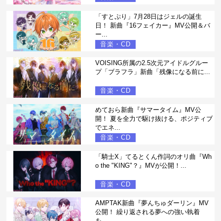
「すとぷり」7月28日はジェルの誕生
日！ 新曲『16フェイカー』MV公開＆バ
ー...
音楽・CD
VOISING所属の2.5次元アイドルグルー
プ「ブラフラ」新曲「残像になる前に...
音楽・CD
めておら新曲『サマータイム』MV公
開！ 夏を全力で駆け抜ける、ポジティブ
でエネ...
音楽・CD
「騎士X」てるとくん作詞のオリ曲『Wh
o the "KING"？』MVが公開！...
音楽・CD
AMPTAK新曲『夢んちゅダーリン』MV
公開！ 繰り返される夢への強い執着
を、...