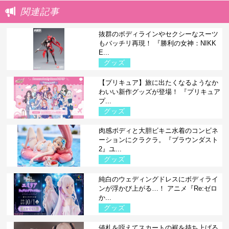
関連記事
抜群のボディラインやセクシーなスーツ
もバッチリ再現！ 『勝利の女神：NIKK
E...
グッズ
【プリキュア】旅に出たくなるようなか
わいい新作グッズが登場！ 『プリキュア
プ...
グッズ
肉感ボディと大胆ビキニ水着のコンビネ
ーションにクラクラ。『ブラウンダスト
2』ユ...
グッズ
純白のウェディングドレスにボディライ
ンが浮かび上がる…！ アニメ『Re:ゼロ
か...
グッズ
値札を咥えてスカートの裾を持ち上げる