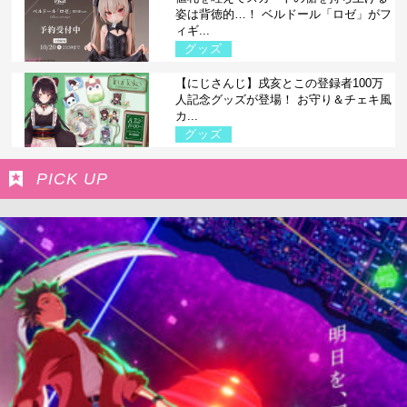
姿は背徳的…！ ベルドール「ロゼ」がフ
ィギ...
グッズ
【にじさんじ】戌亥とこの登録者100万
人記念グッズが登場！ お守り＆チェキ風
カ...
グッズ
PICK UP