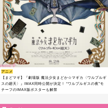
アニメ
【まどマギ】『劇場版 魔法少女まどか☆マギカ〈ワルプルギ
スの廻天〉』IMAX同時公開が決定！ “ワルプルギスの夜”モ
チーフのIMAX版ポスターも解禁