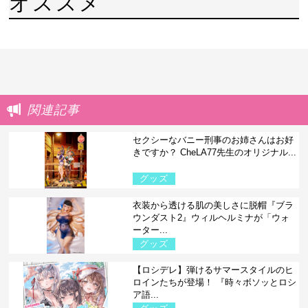
オススメ
関連記事
セクシーなバニー刑事のお姉さんはお好
きですか？ CheLA77先生のオリジナル...
グッズ
衣装から透ける肌の美しさに脱帽『ブラ
ウンダスト2』ウィルヘルミナが「ウォ
ーター...
グッズ
【ロシデレ】弾けるサマースタイルのヒ
ロインたちが登場！ 『時々ボソッとロシ
ア語...