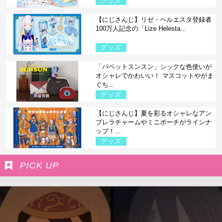
グッズ
【にじさんじ】リゼ・ヘルエスタ登録者
100万人記念の「Lize Helesta...
グッズ
「パペットスンスン」シックな色使いが
オシャレでかわいい！ マスコットやがま
ぐち...
グッズ
【にじさんじ】夏を彩るオシャレなアン
ブレラチャームやミニポーチがラインナ
ップ！...
グッズ
PICK UP