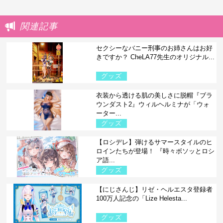
関連記事
セクシーなバニー刑事のお姉さんはお好
きですか？ CheLA77先生のオリジナル...
グッズ
衣装から透ける肌の美しさに脱帽『ブラ
ウンダスト2』ウィルヘルミナが「ウォ
ーター...
グッズ
【ロシデレ】弾けるサマースタイルのヒ
ロインたちが登場！ 『時々ボソッとロシ
ア語...
グッズ
【にじさんじ】リゼ・ヘルエスタ登録者
100万人記念の「Lize Helesta...
グッズ