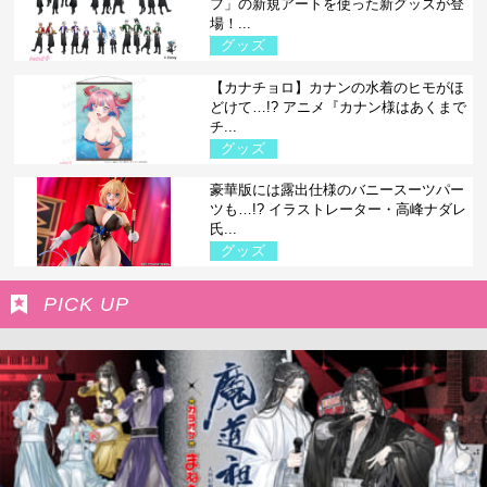
フ」の新規アートを使った新グッズが登
場！...
グッズ
【カナチョロ】カナンの水着のヒモがほ
どけて…!? アニメ『カナン様はあくまで
チ...
グッズ
豪華版には露出仕様のバニースーツパー
ツも…!? イラストレーター・高峰ナダレ
氏...
グッズ
PICK UP