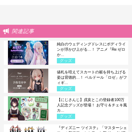
関連記事
純白のウェディングドレスにボディライ
ンが浮かび上がる…！ アニメ『Re:ゼロ
か...
グッズ
値札を咥えてスカートの裾を持ち上げる
姿は背徳的…！ ベルドール「ロゼ」がフ
ィギ...
グッズ
【にじさんじ】戌亥とこの登録者100万
人記念グッズが登場！ お守り＆チェキ風
カ...
グッズ
『ディズニー ツイステ』「マスターシェ