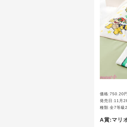
価格:750.20
発売日:11月2
種類:全7等級
A賞:マリ