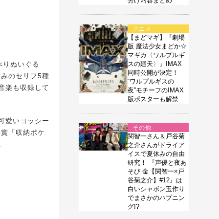
分け内容まとめ
アニメ
【まどマギ】『劇場
版 魔法少女まどか☆
マギカ〈ワルプルギ
べりぬいぐる
スの廻天〉』IMAX
同時公開が決定！
じみのセリフ5種
“ワルプルギスの
音楽も収録して
夜”モチーフのIMAX
版ポスターも解禁
可愛いヨッシー
その他
C賞「収納ポケ
関智一さん＆戸谷菊
。
之介さんがドライア
イスで夏休みの自由
研究！ 『声優と夜あ
そび 金【関智一×戸
谷菊之介】#12』は
白いシャボン玉作り
でまさかのハプニン
グ!?