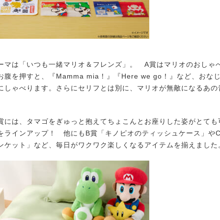
マは「いつも一緒マリオ＆フレンズ」。 A賞はマリオのおしゃ
腹を押すと、『Mamma mia！』『Here we go！』など、おな
にしゃべります。さらにセリフとは別に、マリオが無敵になるあの
には、タマゴをぎゅっと抱えてちょこんとお座りした姿がとても
をラインアップ！ 他にもB賞「キノピオのティッシュケース」や
ンケット」など、毎日がワクワク楽しくなるアイテムを揃えました