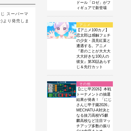
ドール「ロゼ」がフ
ィギュアで新登場
じ スーパーマ
金)より発売しま
アニメ
【アニメ100カノ】
恋太郎は感触フェチ
の少女・茂見紅葉と
遭遇する。アニメ
『君のことが大大大
大大好きな100人の
彼女』第30話あらす
じ＆先行カット
その他
【にじ甲2026】本戦
トーナメントの抽選
結果が発表！ 「にじ
さんじ甲子園2026」
MECHATU-A対決と
なる抜刀高校VS麒
麟高校など注目マッ
チアップ多数の振り