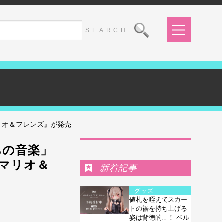
リオ＆フレンズ』が発売
Ranking
あの音楽」
緒マリオ＆
新着記事
グッズ
値札を咥えてスカー
トの裾を持ち上げる
姿は背徳的…！ ベル