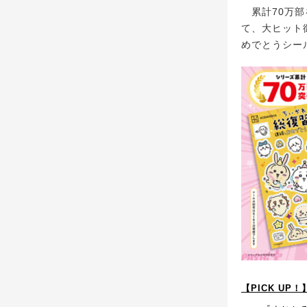
累計70万部
て、大ヒット
めでとうシー
【PICK U