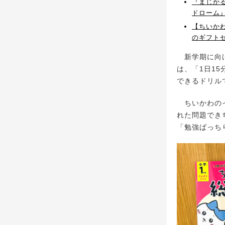
『まじか
ドローム
【ちいか
のギフト
新学期に向け
は、「1日1
できるドリル
ちいかわのイ
れた問題でき
「勉強ばっち