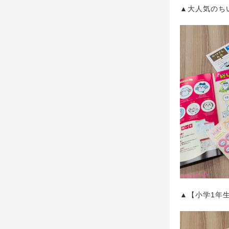
▲大人気のち
▲【小学1年