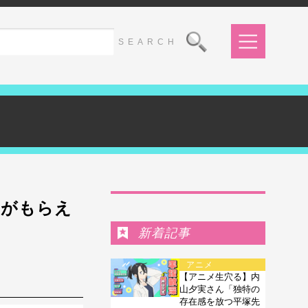
Ranking
」がもらえ
新着記事
アニメ
【アニメ生穴る】内
山夕実さん「独特の
存在感を放つ平塚先