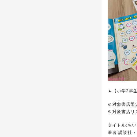
▲【小学2年
※対象書店限
※対象書店リ
タイトル:ちい
著者:講談社