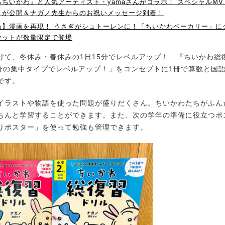
るちいかわ』と人気アーティスト・yamaさんがコラボ！ スペシャルM
』が公開＆ナガノ先生からのお祝いメッセージ到着！
わ】漫画を再現！ うさぎがシュトーレンに！「ちいかわベーカリー」に
セットが数量限定で登場
て、冬休み・春休みの1日15分でレベルアップ！ 『ちいかわ総
5分の集中タイプでレベルアップ！」をコンセプトに1冊で算数と国
です。
ラストや物語を使った問題が盛りだくさん。ちいかわたちがふん
ちんと学習することができます。また、次の学年の準備に役立つポ
りポスター」を使って勉強も管理できます。