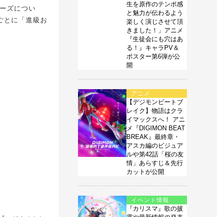
生を原作のテンポ感
ーズについ
と魅力が伝わるよう
入ごとに「進級お
楽しく演じさせて頂
きました！」アニメ
『生徒会にも穴はあ
る！』キャラPV＆
ポスター第6弾が公
開
アニメ
【デジモンビートブ
レイク】物語はクラ
イマックスへ！ アニ
メ『DIGIMON BEAT
BREAK』最終章・
アスカ編のビジュア
ルや第42話「桜の友
情」あらすじ＆先行
カットが公開
イベント情報
『カリスマ』歌の披