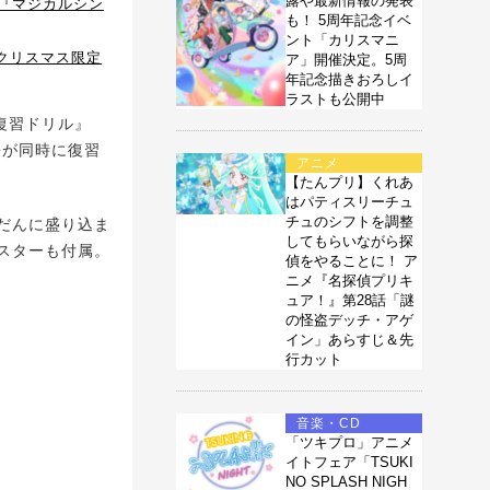
露や最新情報の発表
V『マジカルシン
も！ 5周年記念イベ
ント「カリスマニ
クリスマス限定
ア」開催決定。5周
年記念描きおろしイ
ラストも公開中
復習ドリル』
語が同時に復習
アニメ
【たんプリ】くれあ
はパティスリーチュ
チュのシフトを調整
だんに盛り込ま
してもらいながら探
スターも付属。
偵をやることに！ ア
ニメ『名探偵プリキ
ュア！』第28話「謎
の怪盗デッチ・アゲ
イン」あらすじ＆先
行カット
音楽・CD
「ツキプロ」アニメ
イトフェア「TSUKI
NO SPLASH NIGH