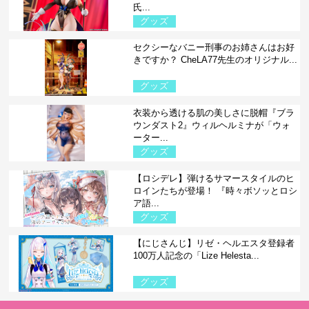
氏...
グッズ
セクシーなバニー刑事のお姉さんはお好
きですか？ CheLA77先生のオリジナル...
グッズ
衣装から透ける肌の美しさに脱帽『ブラ
ウンダスト2』ウィルヘルミナが「ウォ
ーター...
グッズ
【ロシデレ】弾けるサマースタイルのヒ
ロインたちが登場！ 『時々ボソッとロシ
ア語...
グッズ
【にじさんじ】リゼ・ヘルエスタ登録者
100万人記念の「Lize Helesta...
グッズ