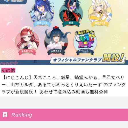
その他
【にじさんじ】天宮こころ、魁星、蝸堂みかる、早乙女ベリ
ー、山神カルタ、あるてぃめっとくりえいたーず のファンク
ラブが新規開設！ あわせて意気込み動画も無料公開
Ranking