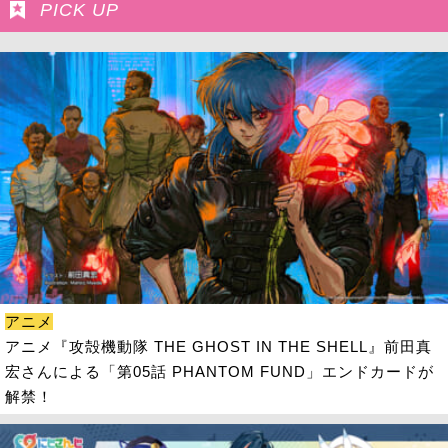
PICK UP
アニメ
アニメ『攻殻機動隊 THE GHOST IN THE SHELL』前田真
宏さんによる「第05話 PHANTOM FUND」エンドカードが
解禁！