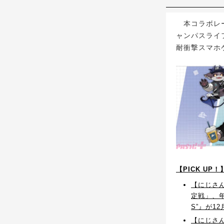
本コラボレー
ャンパスライ
耐衝撃スマホケ
【PICK UP
【にじさ
定戦」、年越
S”』が1
【にじさん