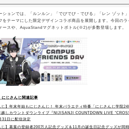
ションでは、「ルンルン」「でびでび・でびる」「レン ゾット
フをテーマにした限定デザインコラボ商品を展開します。今回のラ
ースや、AquaStandマグネットボトル(※2)が多数登場します。
！】にじさんじ関連記事
んじ】年末年始もにじさんじ！ 年末バラエティ特番「にじさんじ学院24
しカウントダウンライブ『NIJISANJI COUNTDOWN LIVE “CROSS
2月31日に配信決定
じ】葛葉の登録者200万人記念グッズ＆11月の誕生日記念グッズが同時