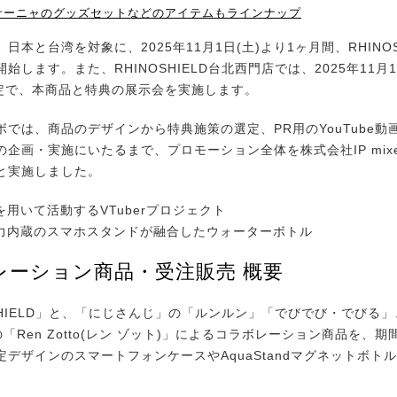
サーニャのグッズセットなどのアイテムもラインナップ
本と台湾を対象に、2025年11月1日(土)より1ヶ月間、RHINOS
始します。また、RHINOSHIELD台北西門店では、2025年11月1
限定で、本商品と特典の展示会を実施します。
では、商品のデザインから特典施策の選定、PR用のYouTube動
の企画・実施にいたるまで、プロモーション全体を株式会社IP mix
と実施しました。
を用いて活動するVTuberプロジェクト
磁力内蔵のスマホスタンドが融合したウォーターボトル
レーション商品・受注販売 概要
HIELD」と、「にじさんじ」の「ルンルン」「でびでび・でびる」、
N」の「Ren Zotto(レン ゾット)」によるコラボレーション商品を、
定デザインのスマートフォンケースやAquaStandマグネットボト