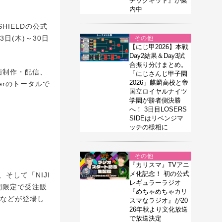
チックキット』が案
内中
HIELDの公式
3日(木)～30日
その他
【にじ甲2026】本戦
Day2結果＆Day3試
合振り分けまとめ。
画制作・配信、
「にじさんじ甲子園
2026」麒麟高校と帝
erのトータルで
国立ロイヤルナイツ
学園が勝者側決勝
へ！ 3日目LOSERS
SIDEはリベンジマ
ッチの様相に
その他
『カリスマ』TVアニ
メ化記念！ 初の公式
そして「NIJI
レギュラーラジオ
期間限定で受注販
『めちゃめちゃカリ
ルなどが登場し
スマなラジオ』が20
26年秋より文化放送
で放送決定