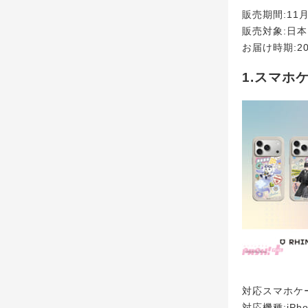
販売期間:11月1
販売対象:日
お届け時期:2
1.スマホ
対応スマホケース:A
対応機種:iPh