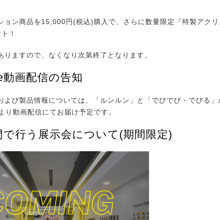
ション商品を15,000円(税込)購入で、さらに数量限定『特製アク
ント！
ありますので、なくなり次第終了となります。
ube動画配信の告知
および製品情報については、「ルンルン」と「でびでび・でびる」が2
:00より動画配信にてお届け予定です。
門で行う展示会について(期間限定)