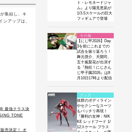
ト・レモネードジャ
ム』より陽見恵凪が
1/3.5スケールの巨大
」が集結し、キ
フィギュアで登場
インアップは、
その他
【にじ甲2026】Day
3を前にこれまでの
試合を振り返ろう！
舞元啓介、天開司、
五十嵐梨花が出演す
る『熱狂！にじさん
じ甲子園2026』は8
月10日17時より配信
グッズ
抜群のボディライン
やセクシーなスーツ
時 最強クラス決
もバッチリ再現！
ING TONE
『勝利の女神：NIK
KE レッドフード 1/
12スケール プラス
販売決定！ オ