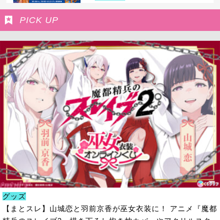
PICK UP
グッズ
【まとスレ】山城恋と羽前京香が巫女衣装に！ アニメ『魔都