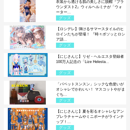
衣装から透ける肌の美しさに脱帽『ブラ
ウンダスト2』ウィルヘルミナが「ウォ
ーター...
グッズ
【ロシデレ】弾けるサマースタイルのヒ
ロインたちが登場！ 『時々ボソッとロシ
ア語...
グッズ
【にじさんじ】リゼ・ヘルエスタ登録者
100万人記念の「Lize Helesta...
グッズ
「パペットスンスン」シックな色使いが
オシャレでかわいい！ マスコットやがま
ぐち...
グッズ
【にじさんじ】夏を彩るオシャレなアン
ブレラチャームやミニポーチがラインナ
ップ！...
グッズ