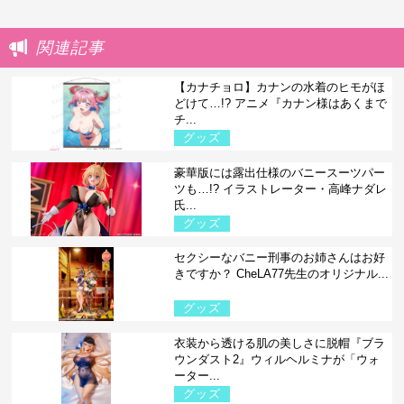
関連記事
【カナチョロ】カナンの水着のヒモがほ
どけて…!? アニメ『カナン様はあくまで
チ...
グッズ
豪華版には露出仕様のバニースーツパー
ツも…!? イラストレーター・高峰ナダレ
氏...
グッズ
セクシーなバニー刑事のお姉さんはお好
きですか？ CheLA77先生のオリジナル...
グッズ
衣装から透ける肌の美しさに脱帽『ブラ
ウンダスト2』ウィルヘルミナが「ウォ
ーター...
グッズ