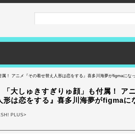
属！ アニメ『その着せ替え人形は恋をする』喜多川海夢がfigmaにな
】「大しゅきすぎりゅ顔」も付属！ ア
人形は恋をする』喜多川海夢がfigmaに
ASH! PLUS>