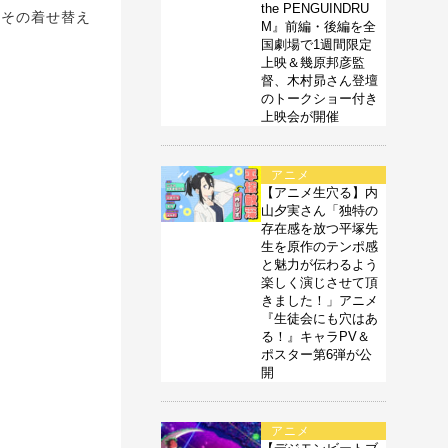
the PENGUINDRU
「その着せ替え
M』前編・後編を全
国劇場で1週間限定
上映＆幾原邦彦監
督、木村昴さん登壇
のトークショー付き
上映会が開催
アニメ
【アニメ生穴る】内
山夕実さん「独特の
存在感を放つ平塚先
生を原作のテンポ感
と魅力が伝わるよう
楽しく演じさせて頂
きました！」アニメ
『生徒会にも穴はあ
る！』キャラPV＆
ポスター第6弾が公
開
アニメ