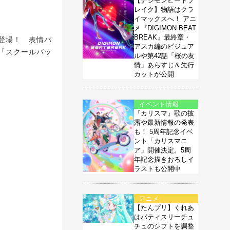
【デジモンビートブ
レイク】物語はクラ
イマックスへ！ アニ
メ『DIGIMON BEAT
BREAK』最終章・
て登場！ 表情パ
アスカ編のビジュア
「スクールバッ
ルや第42話「桜の友
情」あらすじ＆先行
カットが公開
イベント情報
『カリスマ』歌の披
露や最新情報の発表
も！ 5周年記念イベ
ント「カリスマニ
ア」開催決定。5周
年記念描きおろしイ
ラストも公開中
アニメ
【たんプリ】くれあ
はパティスリーチュ
チュのシフトを調整