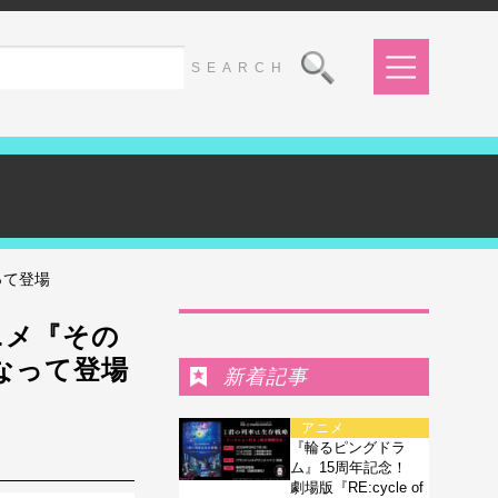
って登場
Ranking
ニメ『その
なって登場
新着記事
アニメ
『輪るピングドラ
ム』15周年記念！
劇場版『RE:cycle of