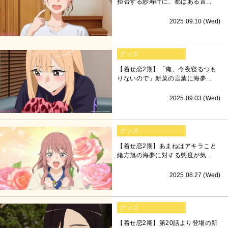
拒否する紗寿叶に、都はある言...
2025.09.10 (Wed)
グッズ
【着せ恋2期】「俺、今夜寝るつも
りないので」新菜の言葉に海夢...
2025.09.03 (Wed)
グッズ
【着せ恋2期】あまねはアキラこと
緒方旭の海夢に対する態度が気...
2025.08.27 (Wed)
グッズ
【着せ恋2期】第20話より登場の新