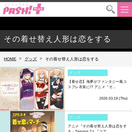
その着せ替え人形は恋をする
>
>
HOME
グッズ
その着せ替え人形は恋をする
グッズ
【着せ恋】海夢がファンタジー風コ
スプレ衣装に!? アニメ『そ...
2026.03.19 (Thu)
グッズ
アニメ『その着せ替え人形は恋をす
る』Season 2と『コア...