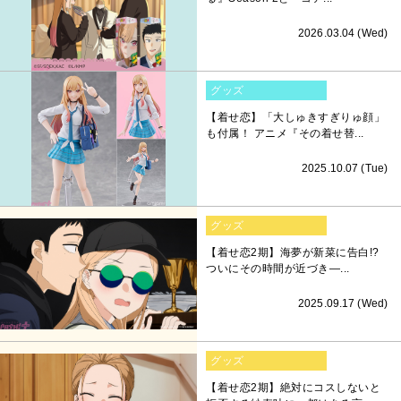
2026.03.04 (Wed)
グッズ
【着せ恋】「大しゅきすぎりゅ顔」
も付属！ アニメ『その着せ替...
2025.10.07 (Tue)
グッズ
【着せ恋2期】海夢が新菜に告白!?
ついにその時間が近づき―...
2025.09.17 (Wed)
グッズ
【着せ恋2期】絶対にコスしないと