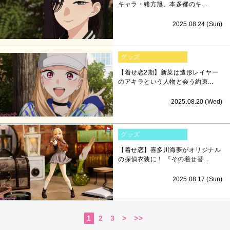
キャラ・緒方旭、本多都のキ...
2025.08.24 (Sun)
グッズ
【着せ恋2期】新菜は造形レイヤー
のアキラという人物と会う約束...
2025.08.20 (Wed)
グッズ
【着せ恋】喜多川海夢がオリジナル
の探偵衣装に！ 『その着せ替...
2025.08.17 (Sun)
1
2
3
>
>>